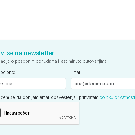
avi se na newsletter
macije o posebnim ponudama i last-minute putovanjima.
opciono)
Email
ažem se da dobijam email obaveštenja i prihvatam
politiku privatnosti
ija