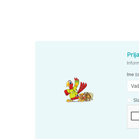
Prij
Infor
Ime (
Sl
Kompan