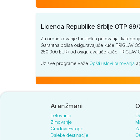
Licenca Republike Srbije OTP 89
Za organizovanje turističkih putovanja, kategorij
Garantna polisa osiguravajuće kuće TRIGLAV OSI
250.000 EUR) od osiguravajuće kuće TRIGLA
Uz sve programe važe
Opšti uslovi putovanja
ag
Aranžmani
O
Letovanje
O
Zimovanje
Ma
Gradovi Evrope
Za
Daleke destinacije
Os