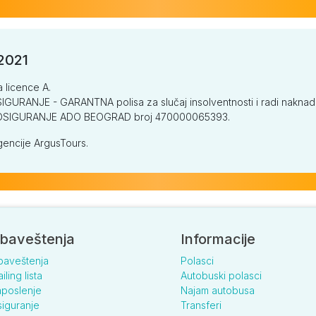
/2021
a licence A.
GURANJE - GARANTNA polisa za slučaj insolventnosti i radi naknade š
V OSIGURANJE ADO BEOGRAD broj 470000065393.
encije ArgusTours.
baveštenja
Informacije
baveštenja
Polasci
iling lista
Autobuski polasci
poslenje
Najam autobusa
iguranje
Transferi