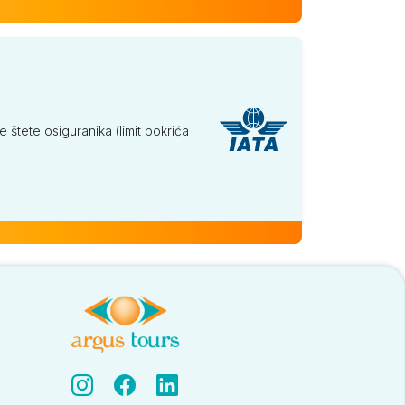
tete osiguranika (limit pokrića