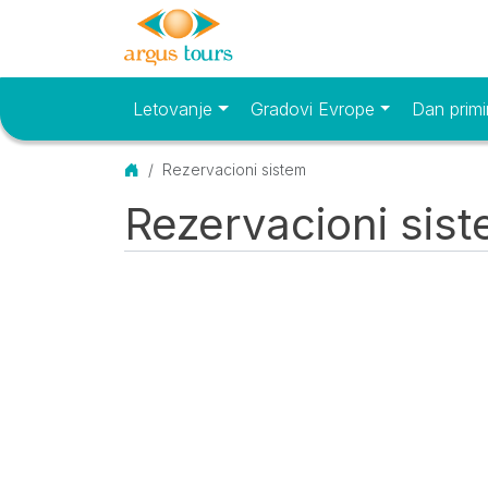
Letovanje
Gradovi Evrope
Dan primi
Osnovni meni
Početna
Rezervacioni sistem
Rezervacioni sis