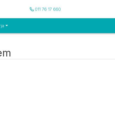
Pozovite nas
011 76 17 660
rja
tem