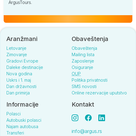
ArgusTours.
Aranžmani
Obaveštenja
Letovanje
Obaveštenja
Zimovanje
Mailing lista
Gradovi Evrope
Zaposlenje
Daleke destinacije
Osiguranje
Nova godina
OUP
Uskrs i 1. maj
Politika privatnosti
Dan državnosti
SMS novosti
Dan primirja
Online rezervacije uputstvo
Informacije
Kontakt
Polasci
Autobuski polasci
Najam autobusa
info@argus.rs
Transferi