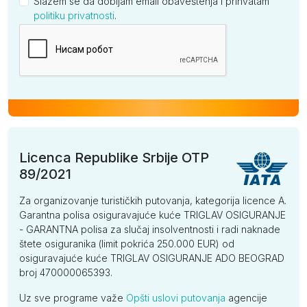
Slažem se da dobijam email obaveštenja i prihvatam
politiku privatnosti
.
Kompanija
Licenca Republike Srbije OTP
89/2021
Za organizovanje turističkih putovanja, kategorija licence A.
Garantna polisa osiguravajuće kuće TRIGLAV OSIGURANJE
- GARANTNA polisa za slučaj insolventnosti i radi naknade
štete osiguranika (limit pokrića 250.000 EUR) od
osiguravajuće kuće TRIGLAV OSIGURANJE ADO BEOGRAD
broj 470000065393.
Uz sve programe važe
Opšti uslovi putovanja
agencije