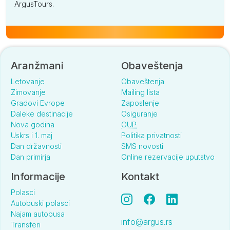
ArgusTours.
Aranžmani
Obaveštenja
Letovanje
Obaveštenja
Zimovanje
Mailing lista
Gradovi Evrope
Zaposlenje
Daleke destinacije
Osiguranje
Nova godina
OUP
Uskrs i 1. maj
Politika privatnosti
Dan državnosti
SMS novosti
Dan primirja
Online rezervacije uputstvo
Informacije
Kontakt
Polasci
Autobuski polasci
Najam autobusa
info@argus.rs
Transferi