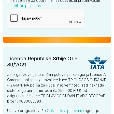
Slažem se da dobijam email obaveštenja i prihvatam
politiku privatnosti
.
Kompanija
Licenca Republike Srbije OTP
89/2021
Za organizovanje turističkih putovanja, kategorija licence A.
Garantna polisa osiguravajuće kuće TRIGLAV OSIGURANJE
- GARANTNA polisa za slučaj insolventnosti i radi naknade
štete osiguranika (limit pokrića 250.000 EUR) od
osiguravajuće kuće TRIGLAV OSIGURANJE ADO BEOGRAD
broj 470000065393.
Uz sve programe važe
Opšti uslovi putovanja
agencije