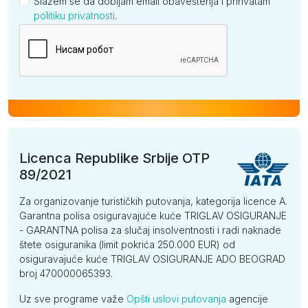
Slažem se da dobijam email obaveštenja i prihvatam
politiku privatnosti
.
Kompanija
Licenca Republike Srbije OTP
89/2021
Za organizovanje turističkih putovanja, kategorija licence A.
Garantna polisa osiguravajuće kuće TRIGLAV OSIGURANJE
- GARANTNA polisa za slučaj insolventnosti i radi naknade
štete osiguranika (limit pokrića 250.000 EUR) od
osiguravajuće kuće TRIGLAV OSIGURANJE ADO BEOGRAD
broj 470000065393.
Uz sve programe važe
Opšti uslovi putovanja
agencije