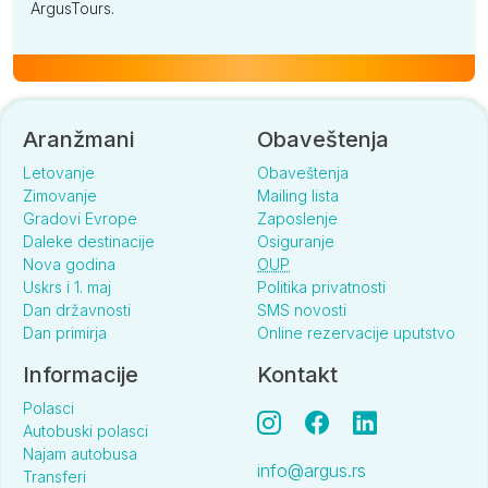
ArgusTours.
Aranžmani
Obaveštenja
Letovanje
Obaveštenja
Zimovanje
Mailing lista
Gradovi Evrope
Zaposlenje
Daleke destinacije
Osiguranje
Nova godina
OUP
Uskrs i 1. maj
Politika privatnosti
Dan državnosti
SMS novosti
Dan primirja
Online rezervacije uputstvo
Informacije
Kontakt
Polasci
Autobuski polasci
Najam autobusa
info@argus.rs
Transferi