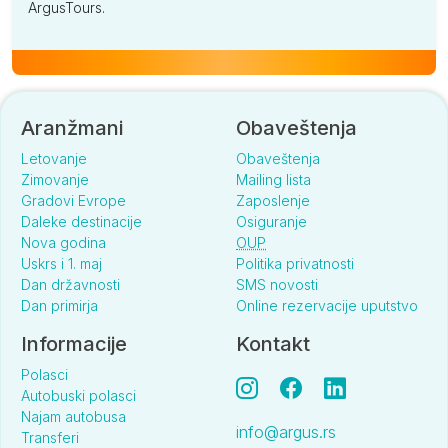
ArgusTours.
Aranžmani
Obaveštenja
Letovanje
Obaveštenja
Zimovanje
Mailing lista
Gradovi Evrope
Zaposlenje
Daleke destinacije
Osiguranje
Nova godina
OUP
Uskrs i 1. maj
Politika privatnosti
Dan državnosti
SMS novosti
Dan primirja
Online rezervacije uputstvo
Informacije
Kontakt
Polasci
Autobuski polasci
Najam autobusa
info@argus.rs
Transferi