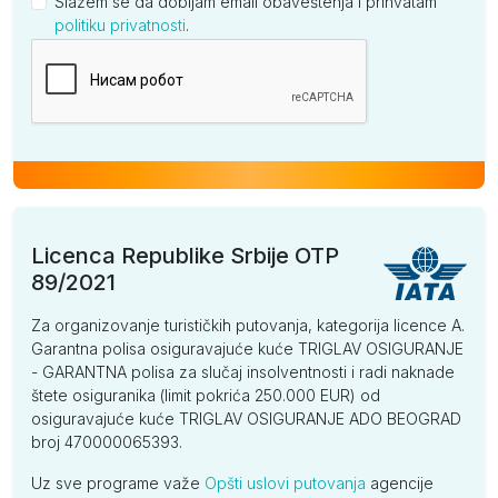
Slažem se da dobijam email obaveštenja i prihvatam
politiku privatnosti
.
Kompanija
Licenca Republike Srbije OTP
89/2021
Za organizovanje turističkih putovanja, kategorija licence A.
Garantna polisa osiguravajuće kuće TRIGLAV OSIGURANJE
- GARANTNA polisa za slučaj insolventnosti i radi naknade
štete osiguranika (limit pokrića 250.000 EUR) od
osiguravajuće kuće TRIGLAV OSIGURANJE ADO BEOGRAD
broj 470000065393.
Uz sve programe važe
Opšti uslovi putovanja
agencije