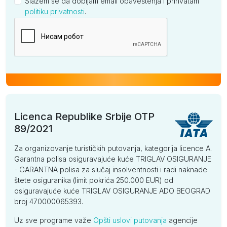
Slažem se da dobijam email obaveštenja i prihvatam
politiku privatnosti
.
Kompanija
Licenca Republike Srbije OTP
89/2021
Za organizovanje turističkih putovanja, kategorija licence A.
Garantna polisa osiguravajuće kuće TRIGLAV OSIGURANJE
- GARANTNA polisa za slučaj insolventnosti i radi naknade
štete osiguranika (limit pokrića 250.000 EUR) od
osiguravajuće kuće TRIGLAV OSIGURANJE ADO BEOGRAD
broj 470000065393.
Uz sve programe važe
Opšti uslovi putovanja
agencije