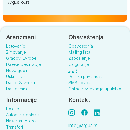
ArgusTours.
Aranžmani
Obaveštenja
Letovanje
Obaveštenja
Zimovanje
Mailing lista
Gradovi Evrope
Zaposlenje
Daleke destinacije
Osiguranje
Nova godina
OUP
Uskrs i 1. maj
Politika privatnosti
Dan državnosti
SMS novosti
Dan primirja
Online rezervacije uputstvo
Informacije
Kontakt
Polasci
Autobuski polasci
Najam autobusa
info@argus.rs
Transferi