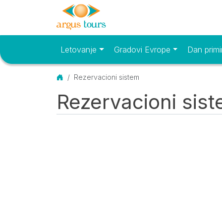
Letovanje
Gradovi Evrope
Dan primi
Osnovni meni
Početna
Rezervacioni sistem
Rezervacioni sis