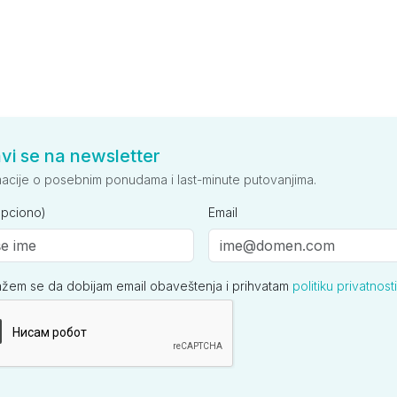
avi se na newsletter
macije o posebnim ponudama i last-minute putovanjima.
opciono)
Email
ažem se da dobijam email obaveštenja i prihvatam
politiku privatnosti
ija