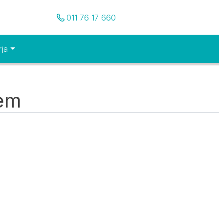
Pozovite nas
011 76 17 660
rja
tem