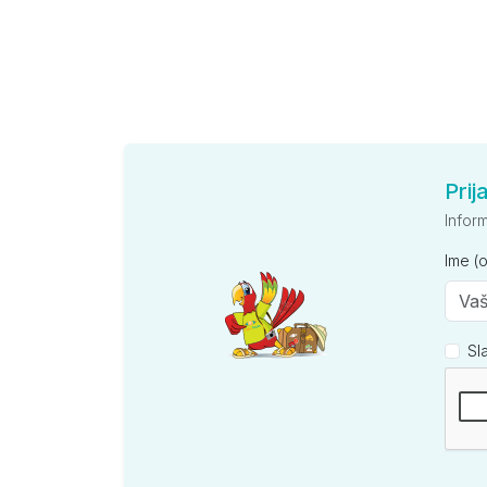
Prij
Infor
Ime (
Sl
Kompan