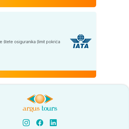
tete osiguranika (limit pokrića