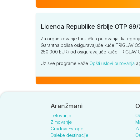
Licenca Republike Srbije OTP 89
Za organizovanje turističkih putovanja, kategorij
Garantna polisa osiguravajuće kuće TRIGLAV OSI
250.000 EUR) od osiguravajuće kuće TRIGLA
Uz sve programe važe
Opšti uslovi putovanja
ag
Aranžmani
O
Letovanje
O
Zimovanje
Ma
Gradovi Evrope
Za
Daleke destinacije
Os