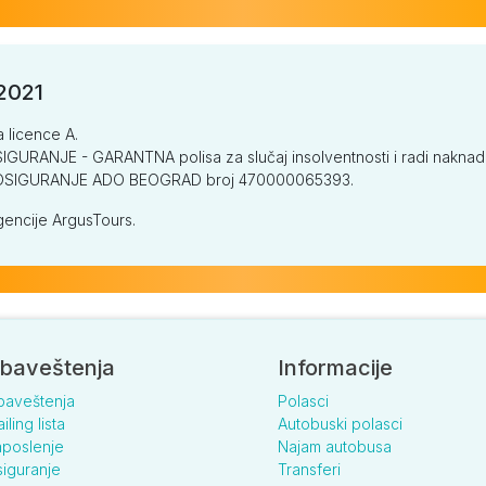
/2021
a licence A.
GURANJE - GARANTNA polisa za slučaj insolventnosti i radi naknade š
V OSIGURANJE ADO BEOGRAD broj 470000065393.
encije ArgusTours.
baveštenja
Informacije
baveštenja
Polasci
iling lista
Autobuski polasci
poslenje
Najam autobusa
iguranje
Transferi