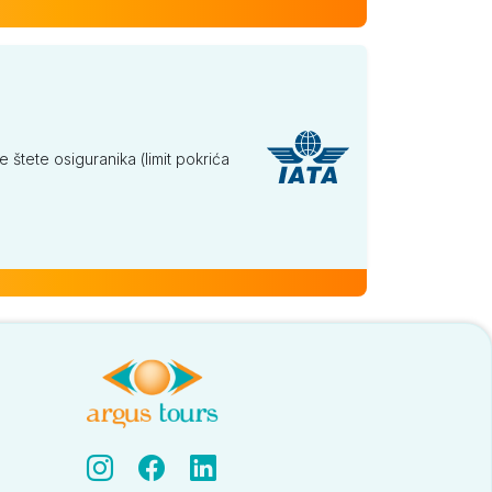
tete osiguranika (limit pokrića