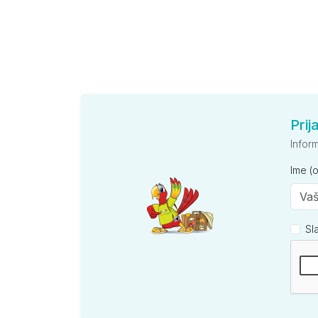
Prij
Infor
Ime (
Sl
Kompan