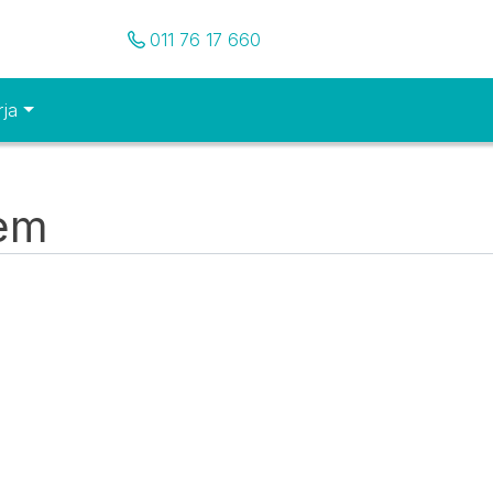
Pozovite nas
011 76 17 660
rja
tem