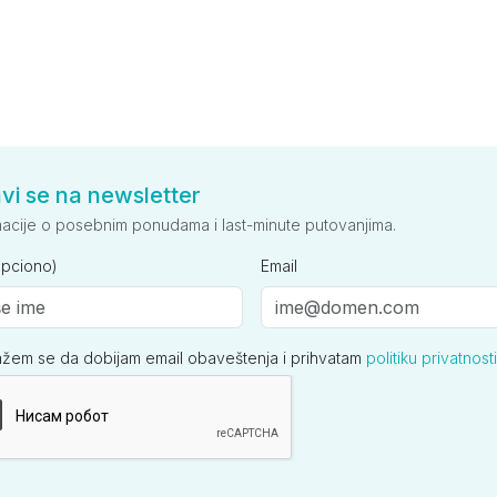
avi se na newsletter
macije o posebnim ponudama i last-minute putovanjima.
opciono)
Email
ažem se da dobijam email obaveštenja i prihvatam
politiku privatnosti
ija