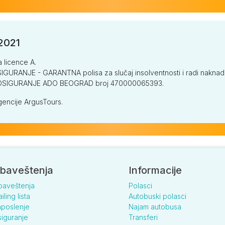
/2021
a licence A.
GURANJE - GARANTNA polisa za slučaj insolventnosti i radi naknade š
V OSIGURANJE ADO BEOGRAD broj 470000065393.
encije ArgusTours.
baveštenja
Informacije
baveštenja
Polasci
iling lista
Autobuski polasci
poslenje
Najam autobusa
iguranje
Transferi