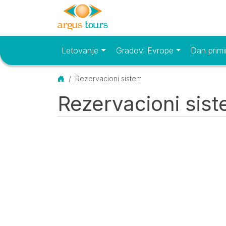
Letovanje
Gradovi Evrope
Dan primi
Osnovni meni
Početna
Rezervacioni sistem
Rezervacioni sis