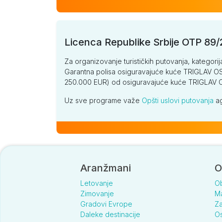
Licenca Republike Srbije OTP 89
Za organizovanje turističkih putovanja, kategorij
Garantna polisa osiguravajuće kuće TRIGLAV OSI
250.000 EUR) od osiguravajuće kuće TRIGLA
Uz sve programe važe
Opšti uslovi putovanja
ag
Aranžmani
O
Letovanje
O
Zimovanje
Ma
Gradovi Evrope
Za
Daleke destinacije
Os