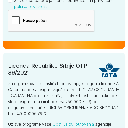
Slažem se da dobijam email obaveštenja i prihvatam
politiku privatnosti
.
Kompanija
Licenca Republike Srbije OTP
89/2021
Za organizovanje turističkih putovanja, kategorija licence A.
Garantna polisa osiguravajuće kuće TRIGLAV OSIGURANJE
- GARANTNA polisa za slučaj insolventnosti i radi naknade
štete osiguranika (limit pokrića 250.000 EUR) od
osiguravajuće kuće TRIGLAV OSIGURANJE ADO BEOGRAD
broj 470000065393.
Uz sve programe važe
Opšti uslovi putovanja
agencije