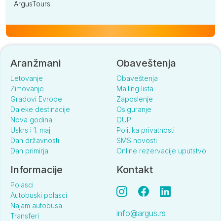
ArgusTours.
Aranžmani
Obaveštenja
Letovanje
Obaveštenja
Zimovanje
Mailing lista
Gradovi Evrope
Zaposlenje
Daleke destinacije
Osiguranje
Nova godina
OUP
Uskrs i 1. maj
Politika privatnosti
Dan državnosti
SMS novosti
Dan primirja
Online rezervacije uputstvo
Informacije
Kontakt
Polasci
Autobuski polasci
Najam autobusa
info@argus.rs
Transferi