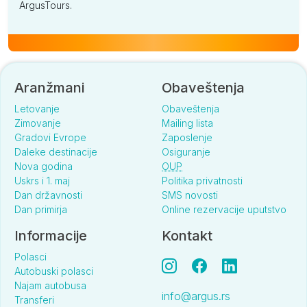
ArgusTours.
Aranžmani
Obaveštenja
Letovanje
Obaveštenja
Zimovanje
Mailing lista
Gradovi Evrope
Zaposlenje
Daleke destinacije
Osiguranje
Nova godina
OUP
Uskrs i 1. maj
Politika privatnosti
Dan državnosti
SMS novosti
Dan primirja
Online rezervacije uputstvo
Informacije
Kontakt
Polasci
Autobuski polasci
Najam autobusa
info@argus.rs
Transferi