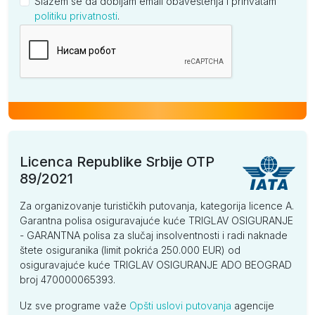
Slažem se da dobijam email obaveštenja i prihvatam
politiku privatnosti
.
Kompanija
Licenca Republike Srbije OTP
89/2021
Za organizovanje turističkih putovanja, kategorija licence A.
Garantna polisa osiguravajuće kuće TRIGLAV OSIGURANJE
- GARANTNA polisa za slučaj insolventnosti i radi naknade
štete osiguranika (limit pokrića 250.000 EUR) od
osiguravajuće kuće TRIGLAV OSIGURANJE ADO BEOGRAD
broj 470000065393.
Uz sve programe važe
Opšti uslovi putovanja
agencije