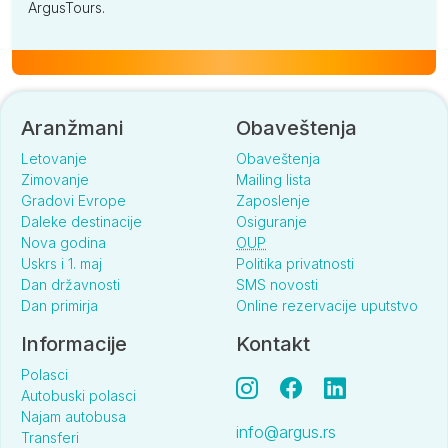
ArgusTours.
Aranžmani
Obaveštenja
Letovanje
Obaveštenja
Zimovanje
Mailing lista
Gradovi Evrope
Zaposlenje
Daleke destinacije
Osiguranje
Nova godina
OUP
Uskrs i 1. maj
Politika privatnosti
Dan državnosti
SMS novosti
Dan primirja
Online rezervacije uputstvo
Informacije
Kontakt
Polasci
Autobuski polasci
Najam autobusa
info@argus.rs
Transferi