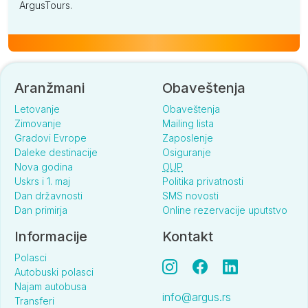
ArgusTours.
Aranžmani
Obaveštenja
Letovanje
Obaveštenja
Zimovanje
Mailing lista
Gradovi Evrope
Zaposlenje
Daleke destinacije
Osiguranje
Nova godina
OUP
Uskrs i 1. maj
Politika privatnosti
Dan državnosti
SMS novosti
Dan primirja
Online rezervacije uputstvo
Informacije
Kontakt
Polasci
Autobuski polasci
Najam autobusa
info@argus.rs
Transferi