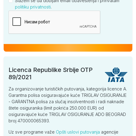
Slažem se da dobijam email obaveštenja i prihvatam
politiku privatnosti
.
Kompanija
Licenca Republike Srbije OTP
89/2021
Za organizovanje turističkih putovanja, kategorija licence A.
Garantna polisa osiguravajuće kuće TRIGLAV OSIGURANJE
- GARANTNA polisa za slučaj insolventnosti i radi naknade
štete osiguranika (limit pokrića 250.000 EUR) od
osiguravajuće kuće TRIGLAV OSIGURANJE ADO BEOGRAD
broj 470000065393.
Uz sve programe važe
Opšti uslovi putovanja
agencije