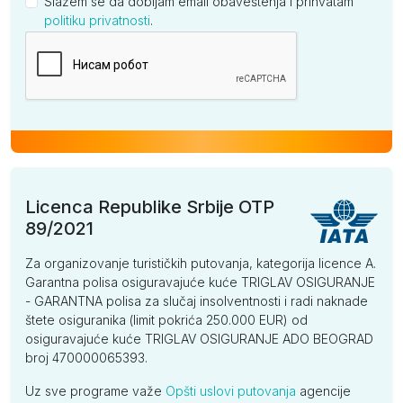
Slažem se da dobijam email obaveštenja i prihvatam
politiku privatnosti
.
Kompanija
Licenca Republike Srbije OTP
89/2021
Za organizovanje turističkih putovanja, kategorija licence A.
Garantna polisa osiguravajuće kuće TRIGLAV OSIGURANJE
- GARANTNA polisa za slučaj insolventnosti i radi naknade
štete osiguranika (limit pokrića 250.000 EUR) od
osiguravajuće kuće TRIGLAV OSIGURANJE ADO BEOGRAD
broj 470000065393.
Uz sve programe važe
Opšti uslovi putovanja
agencije