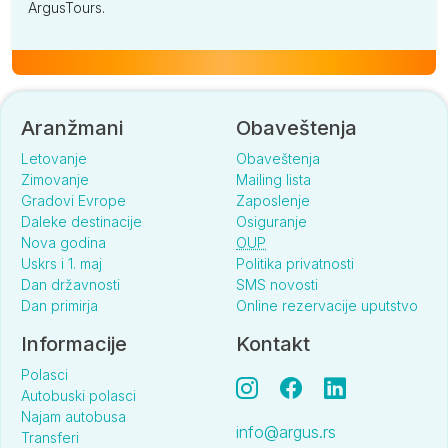
ArgusTours.
Aranžmani
Obaveštenja
Letovanje
Obaveštenja
Zimovanje
Mailing lista
Gradovi Evrope
Zaposlenje
Daleke destinacije
Osiguranje
Nova godina
OUP
Uskrs i 1. maj
Politika privatnosti
Dan državnosti
SMS novosti
Dan primirja
Online rezervacije uputstvo
Informacije
Kontakt
Polasci
Autobuski polasci
Najam autobusa
info@argus.rs
Transferi