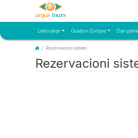
Letovanje
Gradovi Evrope
Dan primi
Osnovni meni
Početna
Rezervacioni sistem
Rezervacioni sis