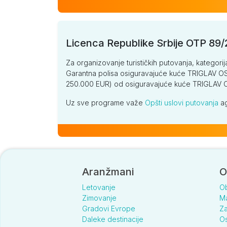
Licenca Republike Srbije OTP 89
Za organizovanje turističkih putovanja, kategorij
Garantna polisa osiguravajuće kuće TRIGLAV OSI
250.000 EUR) od osiguravajuće kuće TRIGLA
Uz sve programe važe
Opšti uslovi putovanja
ag
Aranžmani
O
Letovanje
O
Zimovanje
Ma
Gradovi Evrope
Za
Daleke destinacije
Os