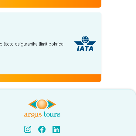
tete osiguranika (limit pokrića