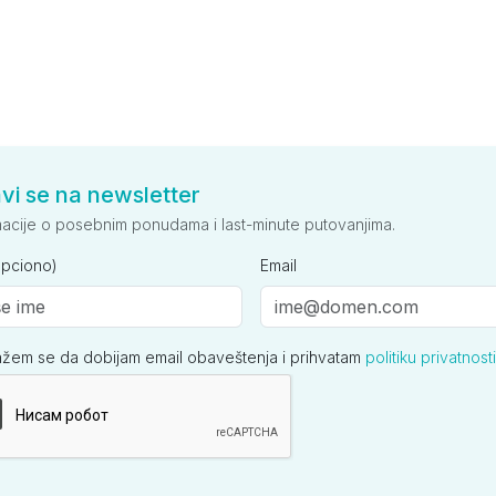
avi se na newsletter
macije o posebnim ponudama i last-minute putovanjima.
opciono)
Email
ažem se da dobijam email obaveštenja i prihvatam
politiku privatnosti
ija