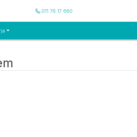
Pozovite nas
011 76 17 660
rja
tem