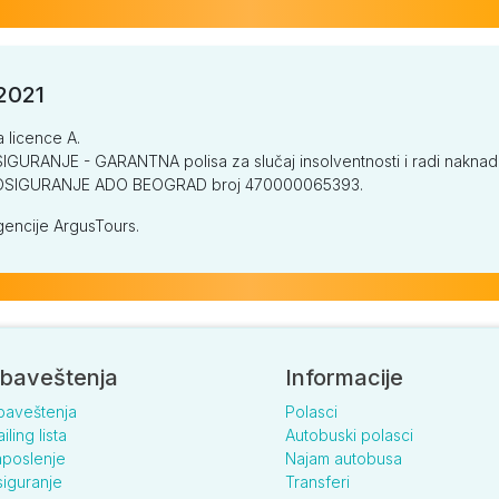
/2021
a licence A.
GURANJE - GARANTNA polisa za slučaj insolventnosti i radi naknade š
V OSIGURANJE ADO BEOGRAD broj 470000065393.
encije ArgusTours.
baveštenja
Informacije
baveštenja
Polasci
iling lista
Autobuski polasci
poslenje
Najam autobusa
iguranje
Transferi