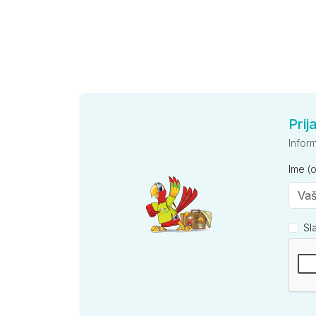
Prij
Infor
Ime (
Sl
Kompan