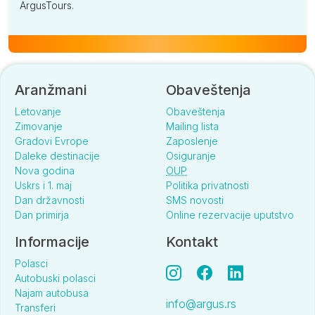
ArgusTours.
Aranžmani
Obaveštenja
Letovanje
Obaveštenja
Zimovanje
Mailing lista
Gradovi Evrope
Zaposlenje
Daleke destinacije
Osiguranje
Nova godina
OUP
Uskrs i 1. maj
Politika privatnosti
Dan državnosti
SMS novosti
Dan primirja
Online rezervacije uputstvo
Informacije
Kontakt
Polasci
Autobuski polasci
Najam autobusa
info@argus.rs
Transferi