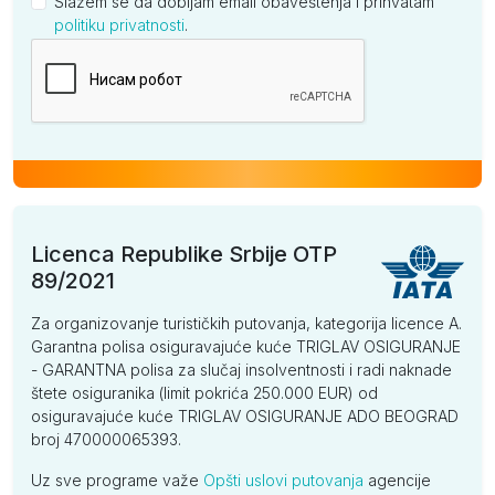
Slažem se da dobijam email obaveštenja i prihvatam
politiku privatnosti
.
Kompanija
Licenca Republike Srbije OTP
89/2021
Za organizovanje turističkih putovanja, kategorija licence A.
Garantna polisa osiguravajuće kuće TRIGLAV OSIGURANJE
- GARANTNA polisa za slučaj insolventnosti i radi naknade
štete osiguranika (limit pokrića 250.000 EUR) od
osiguravajuće kuće TRIGLAV OSIGURANJE ADO BEOGRAD
broj 470000065393.
Uz sve programe važe
Opšti uslovi putovanja
agencije