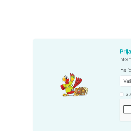
Prij
Infor
Ime (
Sl
Kompan