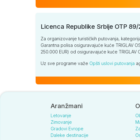
Licenca Republike Srbije OTP 89
Za organizovanje turističkih putovanja, kategorij
Garantna polisa osiguravajuće kuće TRIGLAV OSI
250.000 EUR) od osiguravajuće kuće TRIGLA
Uz sve programe važe
Opšti uslovi putovanja
ag
Aranžmani
O
Letovanje
O
Zimovanje
Ma
Gradovi Evrope
Za
Daleke destinacije
Os