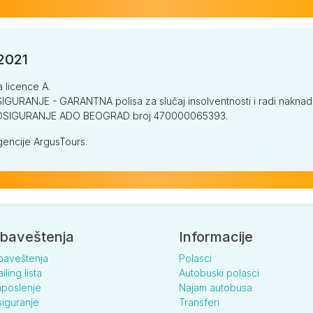
/2021
a licence A.
GURANJE - GARANTNA polisa za slučaj insolventnosti i radi naknade š
V OSIGURANJE ADO BEOGRAD broj 470000065393.
encije ArgusTours.
baveštenja
Informacije
baveštenja
Polasci
iling lista
Autobuski polasci
poslenje
Najam autobusa
iguranje
Transferi