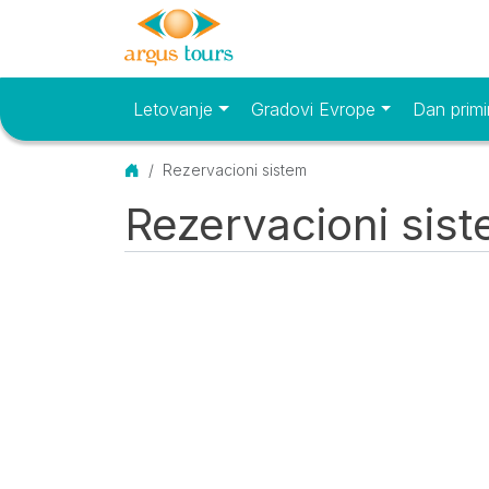
Letovanje
Gradovi Evrope
Dan primi
Osnovni meni
Početna
Rezervacioni sistem
Rezervacioni sis