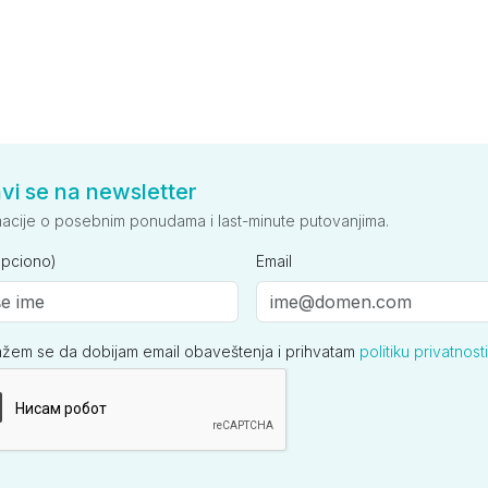
avi se na newsletter
macije o posebnim ponudama i last-minute putovanjima.
opciono)
Email
ažem se da dobijam email obaveštenja i prihvatam
politiku privatnosti
ija