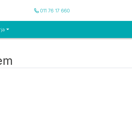
Pozovite nas
011 76 17 660
rja
tem