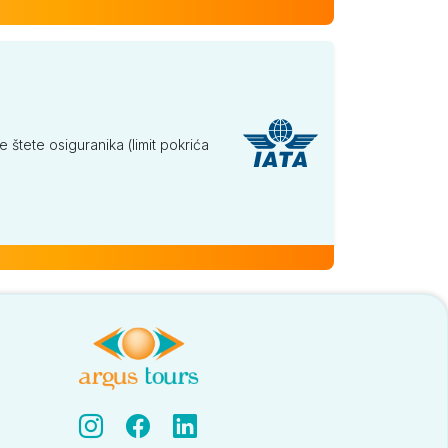
tete osiguranika (limit pokrića