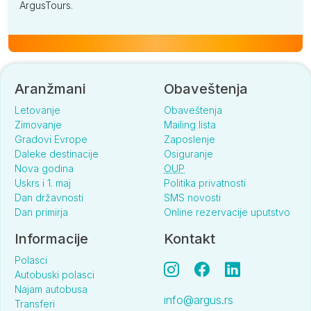
ArgusTours.
Aranžmani
Obaveštenja
Letovanje
Obaveštenja
Zimovanje
Mailing lista
Gradovi Evrope
Zaposlenje
Daleke destinacije
Osiguranje
Nova godina
OUP
Uskrs i 1. maj
Politika privatnosti
Dan državnosti
SMS novosti
Dan primirja
Online rezervacije uputstvo
Informacije
Kontakt
Polasci
Autobuski polasci
Najam autobusa
info@argus.rs
Transferi