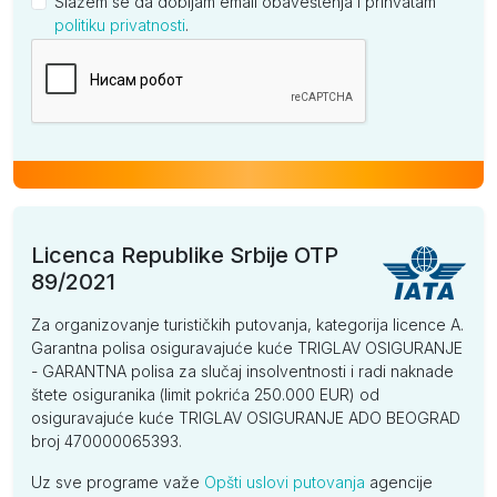
Slažem se da dobijam email obaveštenja i prihvatam
politiku privatnosti
.
Kompanija
Licenca Republike Srbije OTP
89/2021
Za organizovanje turističkih putovanja, kategorija licence A.
Garantna polisa osiguravajuće kuće TRIGLAV OSIGURANJE
- GARANTNA polisa za slučaj insolventnosti i radi naknade
štete osiguranika (limit pokrića 250.000 EUR) od
osiguravajuće kuće TRIGLAV OSIGURANJE ADO BEOGRAD
broj 470000065393.
Uz sve programe važe
Opšti uslovi putovanja
agencije