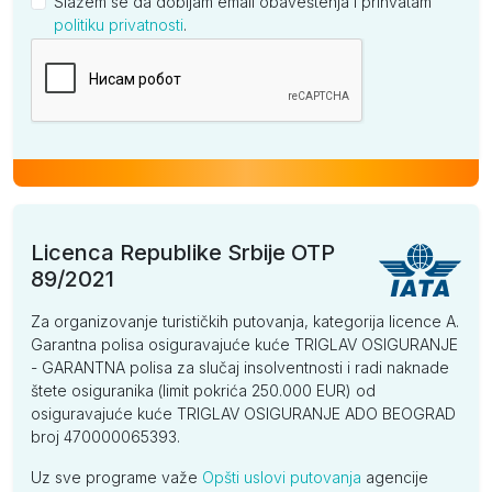
Slažem se da dobijam email obaveštenja i prihvatam
politiku privatnosti
.
Kompanija
Licenca Republike Srbije OTP
89/2021
Za organizovanje turističkih putovanja, kategorija licence A.
Garantna polisa osiguravajuće kuće TRIGLAV OSIGURANJE
- GARANTNA polisa za slučaj insolventnosti i radi naknade
štete osiguranika (limit pokrića 250.000 EUR) od
osiguravajuće kuće TRIGLAV OSIGURANJE ADO BEOGRAD
broj 470000065393.
Uz sve programe važe
Opšti uslovi putovanja
agencije