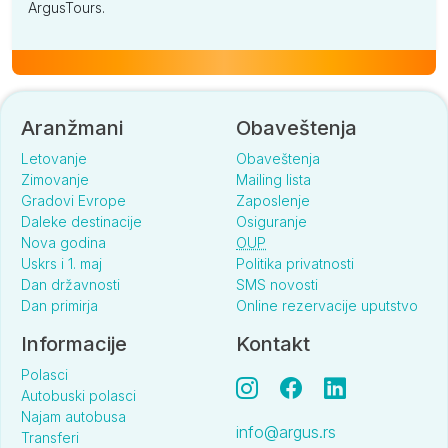
ArgusTours.
Aranžmani
Obaveštenja
Letovanje
Obaveštenja
Zimovanje
Mailing lista
Gradovi Evrope
Zaposlenje
Daleke destinacije
Osiguranje
Nova godina
OUP
Uskrs i 1. maj
Politika privatnosti
Dan državnosti
SMS novosti
Dan primirja
Online rezervacije uputstvo
Informacije
Kontakt
Polasci
Autobuski polasci
Najam autobusa
info@argus.rs
Transferi