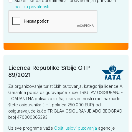
Slažem se da dobijam email obaveštenja i prihvatam
politiku privatnosti
.
Kompanija
Licenca Republike Srbije OTP
89/2021
Za organizovanje turističkih putovanja, kategorija licence A.
Garantna polisa osiguravajuće kuće TRIGLAV OSIGURANJE
- GARANTNA polisa za slučaj insolventnosti i radi naknade
štete osiguranika (limit pokrića 250.000 EUR) od
osiguravajuće kuće TRIGLAV OSIGURANJE ADO BEOGRAD
broj 470000065393.
Uz sve programe važe
Opšti uslovi putovanja
agencije