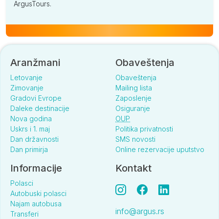
ArgusTours.
Aranžmani
Obaveštenja
Letovanje
Obaveštenja
Zimovanje
Mailing lista
Gradovi Evrope
Zaposlenje
Daleke destinacije
Osiguranje
Nova godina
OUP
Uskrs i 1. maj
Politika privatnosti
Dan državnosti
SMS novosti
Dan primirja
Online rezervacije uputstvo
Informacije
Kontakt
Polasci
Autobuski polasci
Najam autobusa
info@argus.rs
Transferi