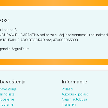
/2021
a licence A.
GURANJE - GARANTNA polisa za slučaj insolventnosti i radi naknade š
V OSIGURANJE ADO BEOGRAD broj 470000065393.
encije ArgusTours.
baveštenja
Informacije
baveštenja
Polasci
iling lista
Autobuski polasci
poslenje
Najam autobusa
iguranje
Transferi