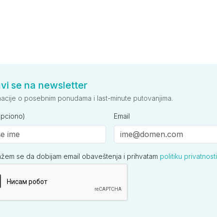
avi se na newsletter
macije o posebnim ponudama i last-minute putovanjima.
opciono)
Email
ažem se da dobijam email obaveštenja i prihvatam
politiku privatnosti
ija