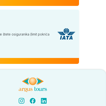
tete osiguranika (limit pokrića