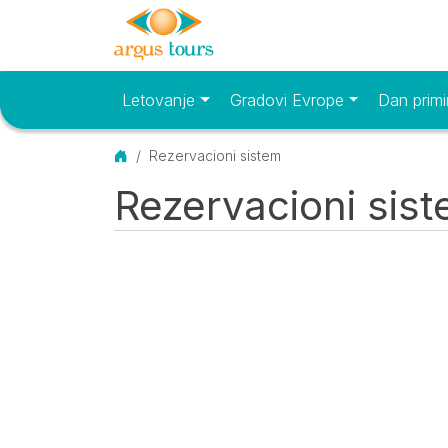
Letovanje
Gradovi Evrope
Dan primi
Osnovni meni
Početna
Rezervacioni sistem
Rezervacioni sis