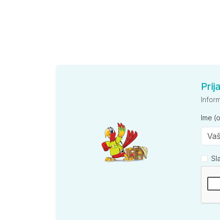
Prij
Infor
Ime (
Sl
Kompan