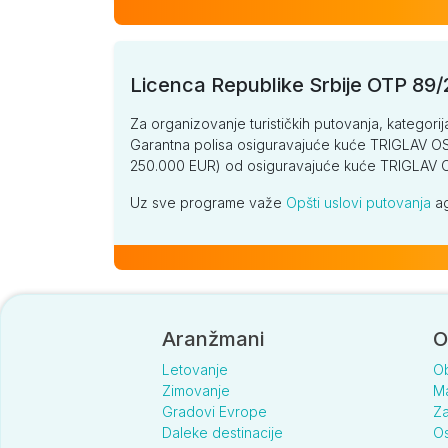
Licenca Republike Srbije OTP 89
Za organizovanje turističkih putovanja, kategorij
Garantna polisa osiguravajuće kuće TRIGLAV OSI
250.000 EUR) od osiguravajuće kuće TRIGLA
Uz sve programe važe
Opšti uslovi putovanja
ag
Aranžmani
O
Letovanje
O
Zimovanje
Ma
Gradovi Evrope
Za
Daleke destinacije
Os