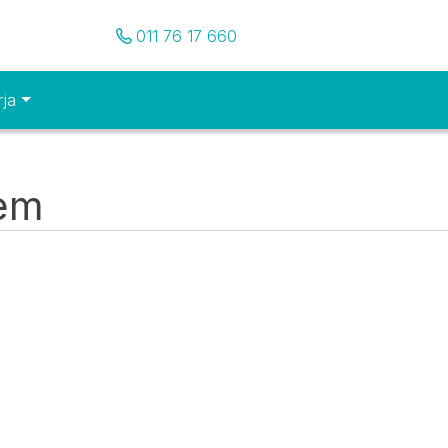
Pozovite nas
011 76 17 660
rja
tem