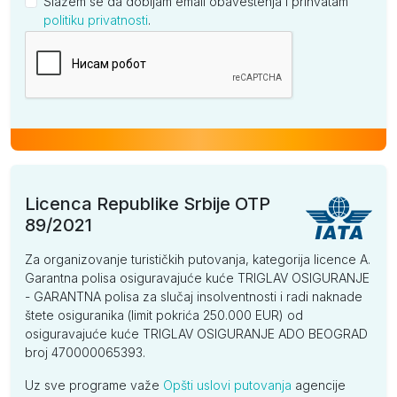
Slažem se da dobijam email obaveštenja i prihvatam
politiku privatnosti
.
Kompanija
Licenca Republike Srbije OTP
89/2021
Za organizovanje turističkih putovanja, kategorija licence A.
Garantna polisa osiguravajuće kuće TRIGLAV OSIGURANJE
- GARANTNA polisa za slučaj insolventnosti i radi naknade
štete osiguranika (limit pokrića 250.000 EUR) od
osiguravajuće kuće TRIGLAV OSIGURANJE ADO BEOGRAD
broj 470000065393.
Uz sve programe važe
Opšti uslovi putovanja
agencije