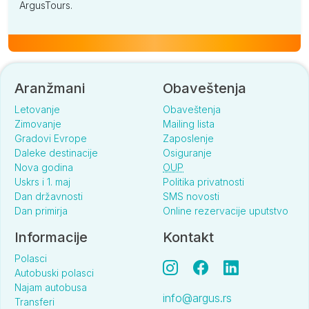
ArgusTours.
Aranžmani
Obaveštenja
Letovanje
Obaveštenja
Zimovanje
Mailing lista
Gradovi Evrope
Zaposlenje
Daleke destinacije
Osiguranje
Nova godina
OUP
Uskrs i 1. maj
Politika privatnosti
Dan državnosti
SMS novosti
Dan primirja
Online rezervacije uputstvo
Informacije
Kontakt
Polasci
Autobuski polasci
Najam autobusa
info@argus.rs
Transferi