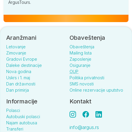
ArgusTours.
Aranžmani
Obaveštenja
Letovanje
Obaveštenja
Zimovanje
Mailing lista
Gradovi Evrope
Zaposlenje
Daleke destinacije
Osiguranje
Nova godina
OUP
Uskrs i 1. maj
Politika privatnosti
Dan državnosti
SMS novosti
Dan primirja
Online rezervacije uputstvo
Informacije
Kontakt
Polasci
Autobuski polasci
Najam autobusa
info@argus.rs
Transferi