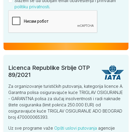
Slažem se da dobijam email obaveštenja i prihvatam
politiku privatnosti
.
Kompanija
Licenca Republike Srbije OTP
89/2021
Za organizovanje turističkih putovanja, kategorija licence A.
Garantna polisa osiguravajuće kuće TRIGLAV OSIGURANJE
- GARANTNA polisa za slučaj insolventnosti i radi naknade
štete osiguranika (limit pokrića 250.000 EUR) od
osiguravajuće kuće TRIGLAV OSIGURANJE ADO BEOGRAD
broj 470000065393.
Uz sve programe važe
Opšti uslovi putovanja
agencije