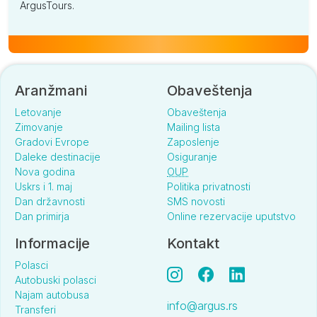
ArgusTours.
Aranžmani
Obaveštenja
Letovanje
Obaveštenja
Zimovanje
Mailing lista
Gradovi Evrope
Zaposlenje
Daleke destinacije
Osiguranje
Nova godina
OUP
Uskrs i 1. maj
Politika privatnosti
Dan državnosti
SMS novosti
Dan primirja
Online rezervacije uputstvo
Informacije
Kontakt
Polasci
Autobuski polasci
Najam autobusa
info@argus.rs
Transferi