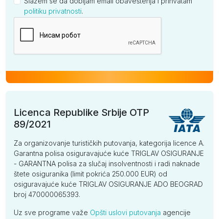
Slažem se da dobijam email obaveštenja i prihvatam
politiku privatnosti
.
Kompanija
Licenca Republike Srbije OTP
89/2021
Za organizovanje turističkih putovanja, kategorija licence A.
Garantna polisa osiguravajuće kuće TRIGLAV OSIGURANJE
- GARANTNA polisa za slučaj insolventnosti i radi naknade
štete osiguranika (limit pokrića 250.000 EUR) od
osiguravajuće kuće TRIGLAV OSIGURANJE ADO BEOGRAD
broj 470000065393.
Uz sve programe važe
Opšti uslovi putovanja
agencije