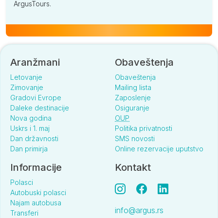
ArgusTours.
Aranžmani
Obaveštenja
Letovanje
Obaveštenja
Zimovanje
Mailing lista
Gradovi Evrope
Zaposlenje
Daleke destinacije
Osiguranje
Nova godina
OUP
Uskrs i 1. maj
Politika privatnosti
Dan državnosti
SMS novosti
Dan primirja
Online rezervacije uputstvo
Informacije
Kontakt
Polasci
Autobuski polasci
Najam autobusa
info@argus.rs
Transferi