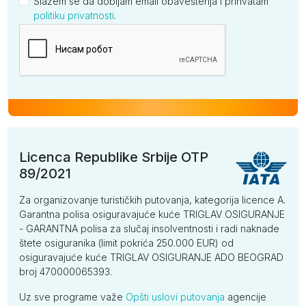
Slažem se da dobijam email obaveštenja i prihvatam
politiku privatnosti
.
Kompanija
Licenca Republike Srbije OTP
89/2021
Za organizovanje turističkih putovanja, kategorija licence A.
Garantna polisa osiguravajuće kuće TRIGLAV OSIGURANJE
- GARANTNA polisa za slučaj insolventnosti i radi naknade
štete osiguranika (limit pokrića 250.000 EUR) od
osiguravajuće kuće TRIGLAV OSIGURANJE ADO BEOGRAD
broj 470000065393.
Uz sve programe važe
Opšti uslovi putovanja
agencije