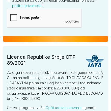
Slažem se da dobijam email obaveštenja i prihvatam
politiku privatnosti
.
Kompanija
Licenca Republike Srbije OTP
89/2021
Za organizovanje turističkih putovanja, kategorija licence A.
Garantna polisa osiguravajuće kuće TRIGLAV OSIGURANJE
- GARANTNA polisa za slučaj insolventnosti i radi naknade
štete osiguranika (limit pokrića 250.000 EUR) od
osiguravajuće kuće TRIGLAV OSIGURANJE ADO BEOGRAD
broj 470000065393.
Uz sve programe važe
Opšti uslovi putovanja
agencije