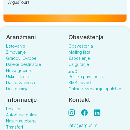
ArgusTours.
Aranžmani
Obaveštenja
Letovanje
Obaveštenja
Zimovanje
Mailing lista
Gradovi Evrope
Zaposlenje
Daleke destinacije
Osiguranje
Nova godina
OUP
Uskrs i 1. maj
Politika privatnosti
Dan državnosti
SMS novosti
Dan primirja
Online rezervacije uputstvo
Informacije
Kontakt
Polasci
Autobuski polasci
Najam autobusa
info@argus.rs
Transferi