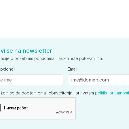
avi se na newsletter
macije o posebnim ponudama i last-minute putovanjima.
opciono)
Email
ažem se da dobijam email obaveštenja i prihvatam
politiku privatnosti
ija