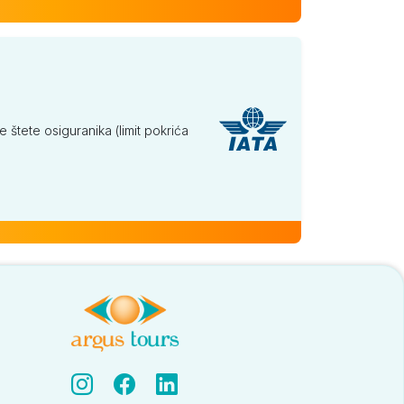
tete osiguranika (limit pokrića