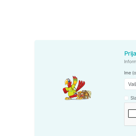
Prij
Infor
Ime (
Sl
Kompan