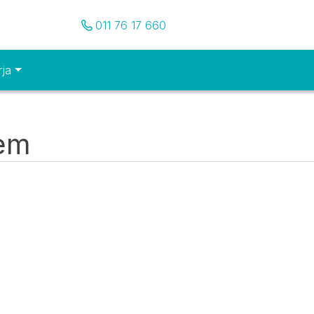
Pozovite nas
011 76 17 660
rja
tem