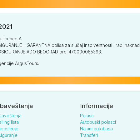
/2021
a licence A.
GURANJE - GARANTNA polisa za slučaj insolventnosti i radi naknade š
V OSIGURANJE ADO BEOGRAD broj 470000065393.
encije ArgusTours.
baveštenja
Informacije
baveštenja
Polasci
iling lista
Autobuski polasci
poslenje
Najam autobusa
iguranje
Transferi