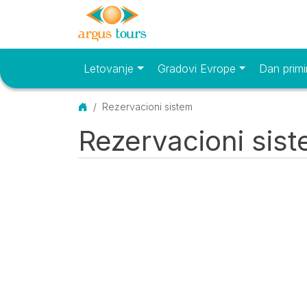
Letovanje
Gradovi Evrope
Dan primi
Osnovni meni
Početna
Rezervacioni sistem
Rezervacioni sis