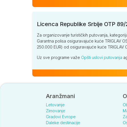
Licenca Republike Srbije OTP 89
Za organizovanje turističkih putovanja, kategorij
Garantna polisa osiguravajuće kuće TRIGLAV OSI
250.000 EUR) od osiguravajuće kuće TRIGLA
Uz sve programe važe
Opšti uslovi putovanja
ag
Aranžmani
O
Letovanje
O
Zimovanje
Ma
Gradovi Evrope
Za
Daleke destinacije
Os