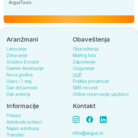
ArgusTours.
Aranžmani
Obaveštenja
Letovanje
Obaveštenja
Zimovanje
Mailing lista
Gradovi Evrope
Zaposlenje
Daleke destinacije
Osiguranje
Nova godina
OUP
Uskrs i 1. maj
Politika privatnosti
Dan državnosti
SMS novosti
Dan primirja
Online rezervacije uputstvo
Informacije
Kontakt
Polasci
Autobuski polasci
Najam autobusa
info@argus.rs
Transferi