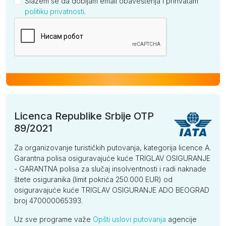
Slažem se da dobijam email obaveštenja i prihvatam
politiku privatnosti
.
Kompanija
Licenca Republike Srbije OTP
89/2021
Za organizovanje turističkih putovanja, kategorija licence A.
Garantna polisa osiguravajuće kuće TRIGLAV OSIGURANJE
- GARANTNA polisa za slučaj insolventnosti i radi naknade
štete osiguranika (limit pokrića 250.000 EUR) od
osiguravajuće kuće TRIGLAV OSIGURANJE ADO BEOGRAD
broj 470000065393.
Uz sve programe važe
Opšti uslovi putovanja
agencije