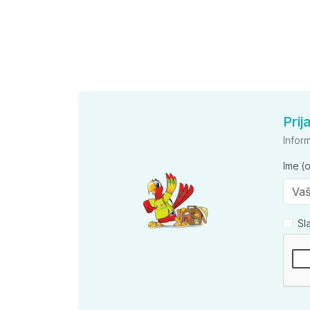
Prij
Infor
Ime (
Sl
Kompan