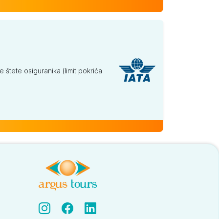
tete osiguranika (limit pokrića