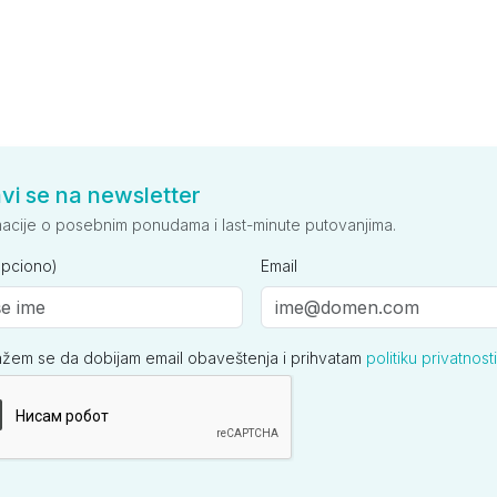
avi se na newsletter
macije o posebnim ponudama i last-minute putovanjima.
opciono)
Email
ažem se da dobijam email obaveštenja i prihvatam
politiku privatnosti
ija