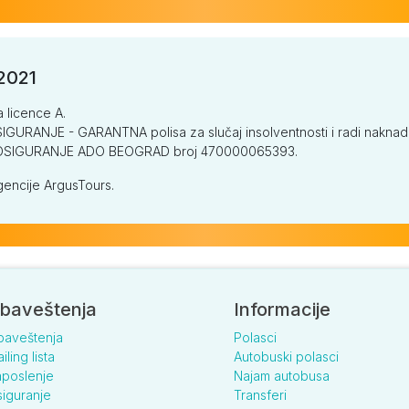
/2021
a licence A.
GURANJE - GARANTNA polisa za slučaj insolventnosti i radi naknade š
V OSIGURANJE ADO BEOGRAD broj 470000065393.
encije ArgusTours.
baveštenja
Informacije
baveštenja
Polasci
iling lista
Autobuski polasci
poslenje
Najam autobusa
iguranje
Transferi