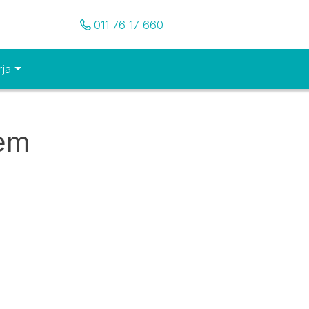
Pozovite nas
011 76 17 660
rja
tem