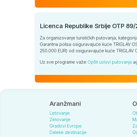
Licenca Republike Srbije OTP 89
Za organizovanje turističkih putovanja, kategorij
Garantna polisa osiguravajuće kuće TRIGLAV OSI
250.000 EUR) od osiguravajuće kuće TRIGLA
Uz sve programe važe
Opšti uslovi putovanja
ag
Aranžmani
O
Letovanje
O
Zimovanje
Ma
Gradovi Evrope
Za
Daleke destinacije
Os