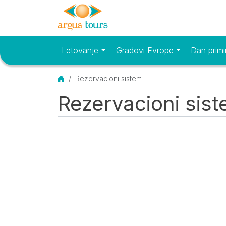
Letovanje
Gradovi Evrope
Dan primi
Osnovni meni
Početna
Rezervacioni sistem
Rezervacioni sis