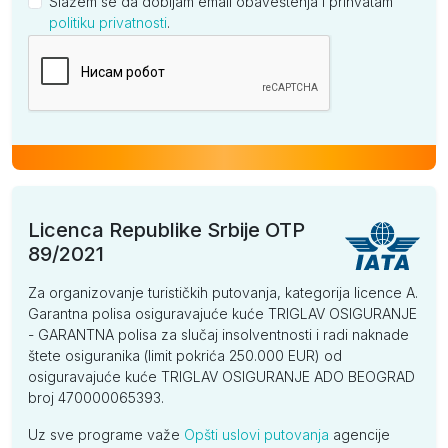
Slažem se da dobijam email obaveštenja i prihvatam
politiku privatnosti
.
Kompanija
Licenca Republike Srbije OTP
89/2021
Za organizovanje turističkih putovanja, kategorija licence A.
Garantna polisa osiguravajuće kuće TRIGLAV OSIGURANJE
- GARANTNA polisa za slučaj insolventnosti i radi naknade
štete osiguranika (limit pokrića 250.000 EUR) od
osiguravajuće kuće TRIGLAV OSIGURANJE ADO BEOGRAD
broj 470000065393.
Uz sve programe važe
Opšti uslovi putovanja
agencije