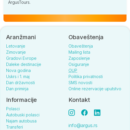
ArgusTours.
Aranžmani
Obaveštenja
Letovanje
Obaveštenja
Zimovanje
Mailing lista
Gradovi Evrope
Zaposlenje
Daleke destinacije
Osiguranje
Nova godina
OUP
Uskrs i 1. maj
Politika privatnosti
Dan državnosti
SMS novosti
Dan primirja
Online rezervacije uputstvo
Informacije
Kontakt
Polasci
Autobuski polasci
Najam autobusa
info@argus.rs
Transferi