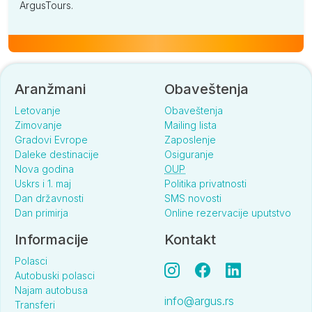
ArgusTours.
Aranžmani
Obaveštenja
Letovanje
Obaveštenja
Zimovanje
Mailing lista
Gradovi Evrope
Zaposlenje
Daleke destinacije
Osiguranje
Nova godina
OUP
Uskrs i 1. maj
Politika privatnosti
Dan državnosti
SMS novosti
Dan primirja
Online rezervacije uputstvo
Informacije
Kontakt
Polasci
Autobuski polasci
Najam autobusa
info@argus.rs
Transferi