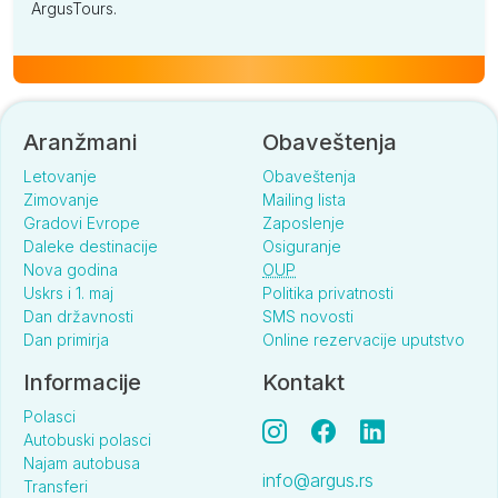
ArgusTours.
Aranžmani
Obaveštenja
Letovanje
Obaveštenja
Zimovanje
Mailing lista
Gradovi Evrope
Zaposlenje
Daleke destinacije
Osiguranje
Nova godina
OUP
Uskrs i 1. maj
Politika privatnosti
Dan državnosti
SMS novosti
Dan primirja
Online rezervacije uputstvo
Informacije
Kontakt
Polasci
Autobuski polasci
Najam autobusa
info@argus.rs
Transferi