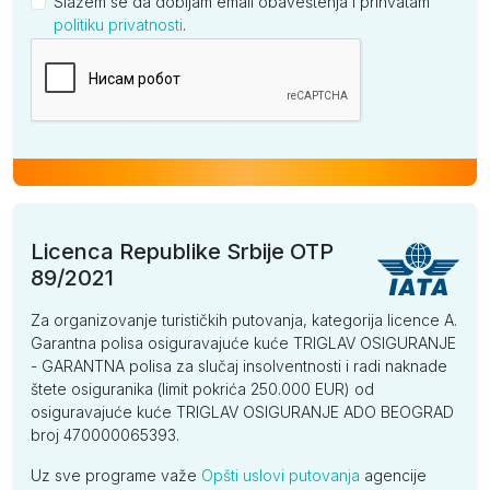
Slažem se da dobijam email obaveštenja i prihvatam
politiku privatnosti
.
Kompanija
Licenca Republike Srbije OTP
89/2021
Za organizovanje turističkih putovanja, kategorija licence A.
Garantna polisa osiguravajuće kuće TRIGLAV OSIGURANJE
- GARANTNA polisa za slučaj insolventnosti i radi naknade
štete osiguranika (limit pokrića 250.000 EUR) od
osiguravajuće kuće TRIGLAV OSIGURANJE ADO BEOGRAD
broj 470000065393.
Uz sve programe važe
Opšti uslovi putovanja
agencije