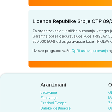
Licenca Republike Srbije OTP 89
Za organizovanje turističkih putovanja, kategorij
Garantna polisa osiguravajuće kuće TRIGLAV OSI
250.000 EUR) od osiguravajuće kuće TRIGLA
Uz sve programe važe
Opšti uslovi putovanja
ag
Aranžmani
O
Letovanje
O
Zimovanje
Ma
Gradovi Evrope
Za
Daleke destinacije
Os