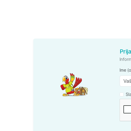
Prij
Infor
Ime (
Sl
Kompan