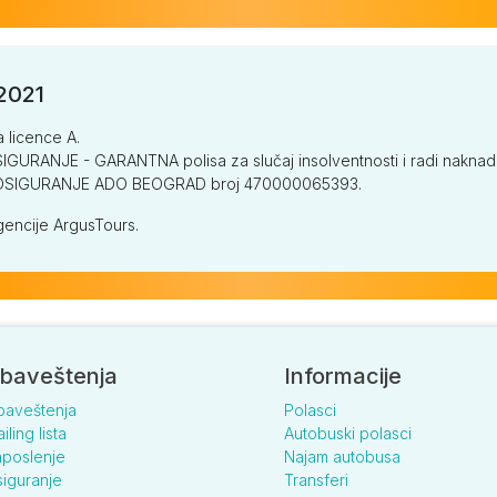
/2021
a licence A.
GURANJE - GARANTNA polisa za slučaj insolventnosti i radi naknade š
V OSIGURANJE ADO BEOGRAD broj 470000065393.
encije ArgusTours.
baveštenja
Informacije
baveštenja
Polasci
iling lista
Autobuski polasci
poslenje
Najam autobusa
iguranje
Transferi