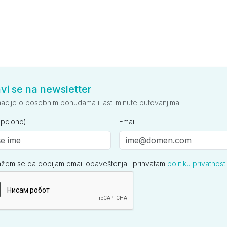
avi se na newsletter
macije o posebnim ponudama i last-minute putovanjima.
opciono)
Email
ažem se da dobijam email obaveštenja i prihvatam
politiku privatnosti
ija