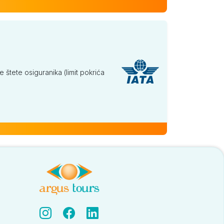
tete osiguranika (limit pokrića