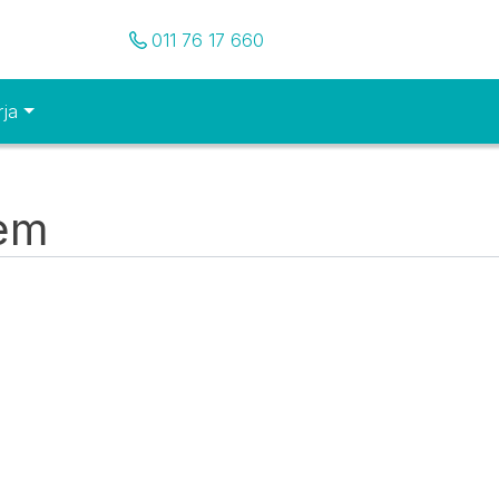
Pozovite nas
011 76 17 660
rja
tem