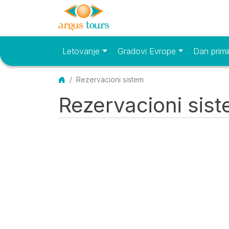
Letovanje
Gradovi Evrope
Dan primi
Osnovni meni
Početna
Rezervacioni sistem
Rezervacioni sis