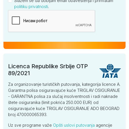
Slažem se da dobijam email obaveštenja i prihvatam
politiku privatnosti
.
Kompanija
Licenca Republike Srbije OTP
89/2021
Za organizovanje turističkih putovanja, kategorija licence A.
Garantna polisa osiguravajuće kuće TRIGLAV OSIGURANJE
- GARANTNA polisa za slučaj insolventnosti i radi naknade
štete osiguranika (limit pokrića 250.000 EUR) od
osiguravajuće kuće TRIGLAV OSIGURANJE ADO BEOGRAD
broj 470000065393.
Uz sve programe važe
Opšti uslovi putovanja
agencije