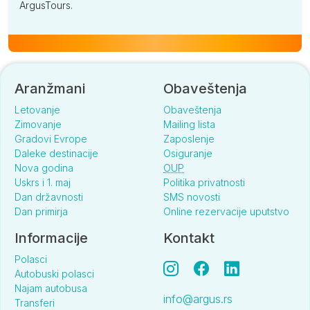
ArgusTours.
Aranžmani
Obaveštenja
Letovanje
Obaveštenja
Zimovanje
Mailing lista
Gradovi Evrope
Zaposlenje
Daleke destinacije
Osiguranje
Nova godina
OUP
Uskrs i 1. maj
Politika privatnosti
Dan državnosti
SMS novosti
Dan primirja
Online rezervacije uputstvo
Informacije
Kontakt
Polasci
Autobuski polasci
Najam autobusa
info@argus.rs
Transferi