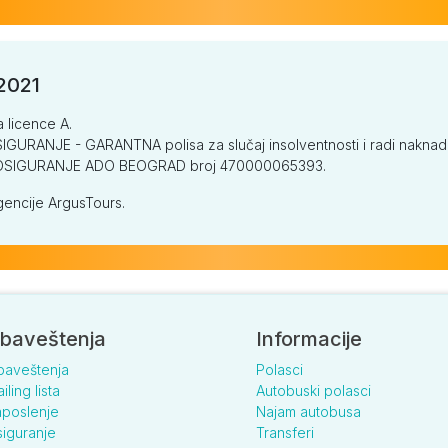
/2021
a licence A.
GURANJE - GARANTNA polisa za slučaj insolventnosti i radi naknade š
V OSIGURANJE ADO BEOGRAD broj 470000065393.
encije ArgusTours.
baveštenja
Informacije
baveštenja
Polasci
iling lista
Autobuski polasci
poslenje
Najam autobusa
iguranje
Transferi