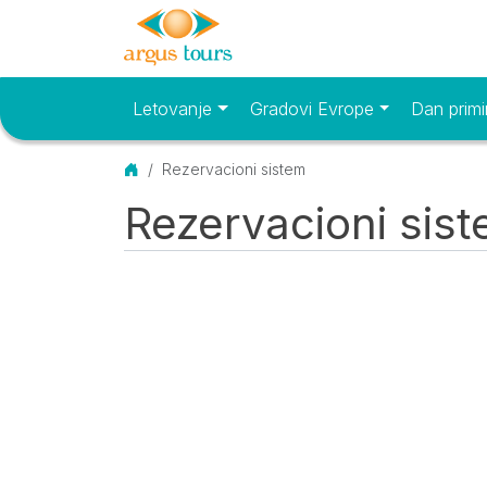
Letovanje
Gradovi Evrope
Dan primi
Osnovni meni
Početna
Rezervacioni sistem
Rezervacioni sis