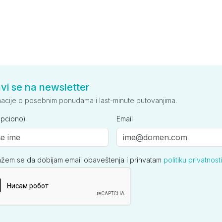
avi se na newsletter
macije o posebnim ponudama i last-minute putovanjima.
opciono)
Email
ažem se da dobijam email obaveštenja i prihvatam
politiku privatnosti
ija