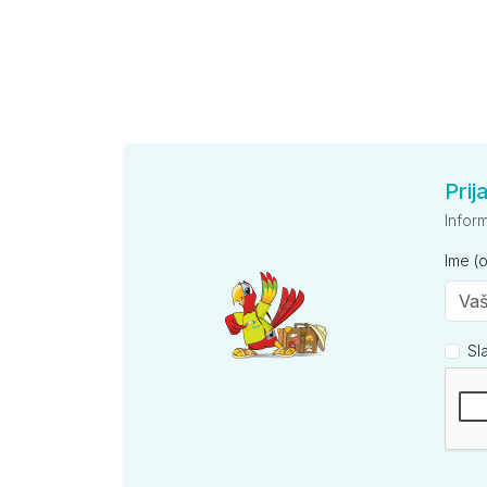
Prij
Infor
Ime (
Sl
Kompan