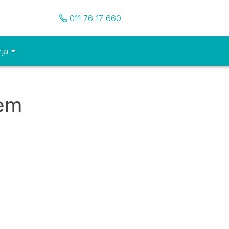
Pozovite nas
011 76 17 660
rja
tem