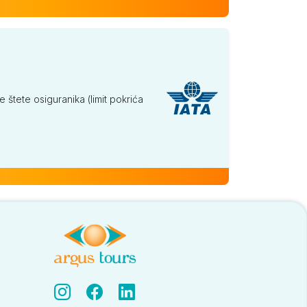
tete osiguranika (limit pokrića