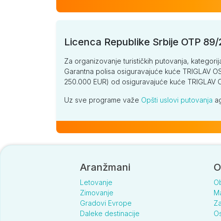
Licenca Republike Srbije OTP 89
Za organizovanje turističkih putovanja, kategorij
Garantna polisa osiguravajuće kuće TRIGLAV OSI
250.000 EUR) od osiguravajuće kuće TRIGLA
Uz sve programe važe
Opšti uslovi putovanja
ag
Aranžmani
O
Letovanje
O
Zimovanje
Ma
Gradovi Evrope
Za
Daleke destinacije
Os