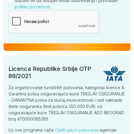
Slažem se da dobijam email obaveštenja i prihvatam
politiku privatnosti
.
Kompanija
Licenca Republike Srbije OTP
89/2021
Za organizovanje turističkih putovanja, kategorija licence A.
Garantna polisa osiguravajuće kuće TRIGLAV OSIGURANJE
- GARANTNA polisa za slučaj insolventnosti i radi naknade
štete osiguranika (limit pokrića 250.000 EUR) od
osiguravajuće kuće TRIGLAV OSIGURANJE ADO BEOGRAD
broj 470000065393.
Uz sve programe važe
Opšti uslovi putovanja
agencije