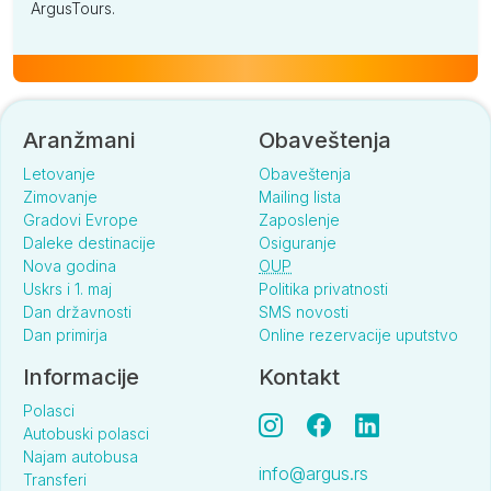
ArgusTours.
Aranžmani
Obaveštenja
Letovanje
Obaveštenja
Zimovanje
Mailing lista
Gradovi Evrope
Zaposlenje
Daleke destinacije
Osiguranje
Nova godina
OUP
Uskrs i 1. maj
Politika privatnosti
Dan državnosti
SMS novosti
Dan primirja
Online rezervacije uputstvo
Informacije
Kontakt
Polasci
Autobuski polasci
Najam autobusa
info@argus.rs
Transferi