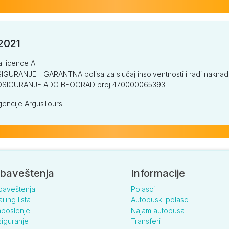
/2021
a licence A.
GURANJE - GARANTNA polisa za slučaj insolventnosti i radi naknade š
V OSIGURANJE ADO BEOGRAD broj 470000065393.
encije ArgusTours.
baveštenja
Informacije
baveštenja
Polasci
iling lista
Autobuski polasci
poslenje
Najam autobusa
iguranje
Transferi