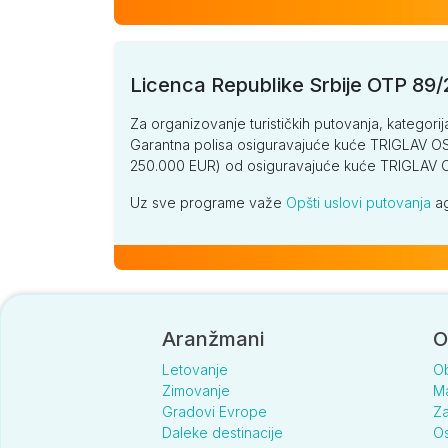
Licenca Republike Srbije OTP 89
Za organizovanje turističkih putovanja, kategorij
Garantna polisa osiguravajuće kuće TRIGLAV OSI
250.000 EUR) od osiguravajuće kuće TRIGLA
Uz sve programe važe
Opšti uslovi putovanja
ag
Aranžmani
O
Letovanje
O
Zimovanje
Ma
Gradovi Evrope
Za
Daleke destinacije
Os