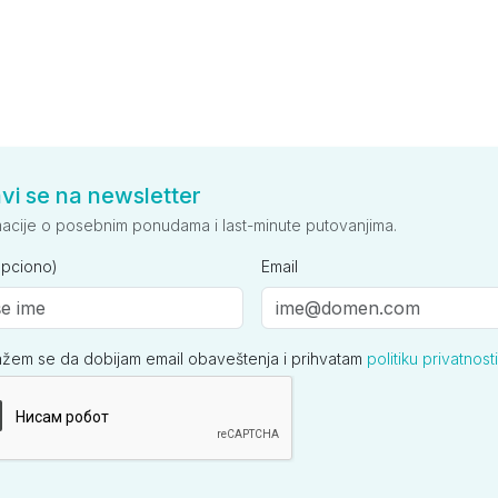
avi se na newsletter
macije o posebnim ponudama i last-minute putovanjima.
opciono)
Email
ažem se da dobijam email obaveštenja i prihvatam
politiku privatnosti
ija