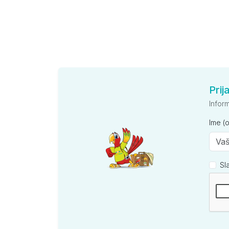
Prij
Infor
Ime (
Sl
Kompan