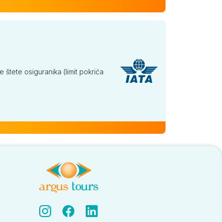
tete osiguranika (limit pokrića