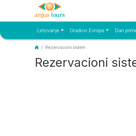
Letovanje
Gradovi Evrope
Dan primi
Osnovni meni
Početna
Rezervacioni sistem
Rezervacioni sis