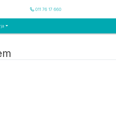
Pozovite nas
011 76 17 660
rja
tem