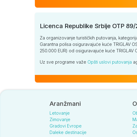
Licenca Republike Srbije OTP 89
Za organizovanje turističkih putovanja, kategorij
Garantna polisa osiguravajuće kuće TRIGLAV OSI
250.000 EUR) od osiguravajuće kuće TRIGLA
Uz sve programe važe
Opšti uslovi putovanja
ag
Aranžmani
O
Letovanje
O
Zimovanje
Ma
Gradovi Evrope
Za
Daleke destinacije
Os