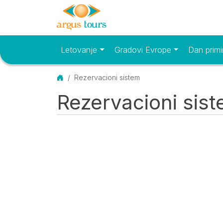
Letovanje
Gradovi Evrope
Dan primi
Osnovni meni
Početna
Rezervacioni sistem
Rezervacioni sis