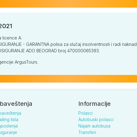
/2021
a licence A.
GURANJE - GARANTNA polisa za slučaj insolventnosti i radi naknade š
V OSIGURANJE ADO BEOGRAD broj 470000065393.
encije ArgusTours.
baveštenja
Informacije
baveštenja
Polasci
iling lista
Autobuski polasci
poslenje
Najam autobusa
iguranje
Transferi