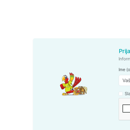
Prij
Infor
Ime (
Sl
Kompan