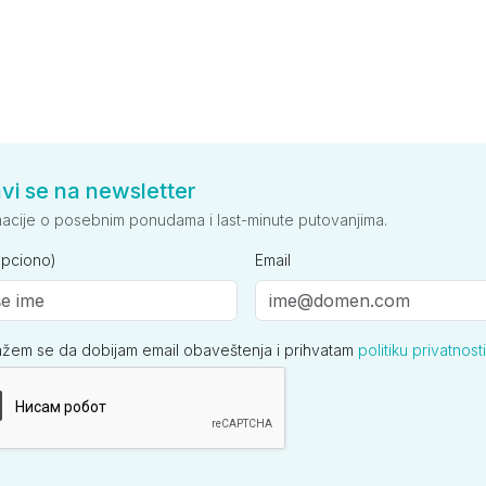
avi se na newsletter
macije o posebnim ponudama i last-minute putovanjima.
opciono)
Email
ažem se da dobijam email obaveštenja i prihvatam
politiku privatnosti
ija