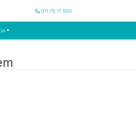
Pozovite nas
011 76 17 660
rja
tem