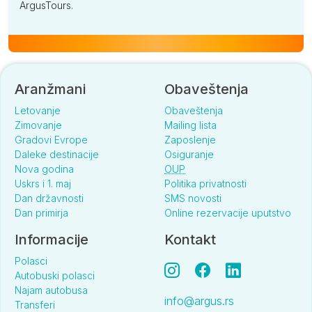
ArgusTours.
Aranžmani
Obaveštenja
Letovanje
Obaveštenja
Zimovanje
Mailing lista
Gradovi Evrope
Zaposlenje
Daleke destinacije
Osiguranje
Nova godina
OUP
Uskrs i 1. maj
Politika privatnosti
Dan državnosti
SMS novosti
Dan primirja
Online rezervacije uputstvo
Informacije
Kontakt
Polasci
Autobuski polasci
Najam autobusa
info@argus.rs
Transferi