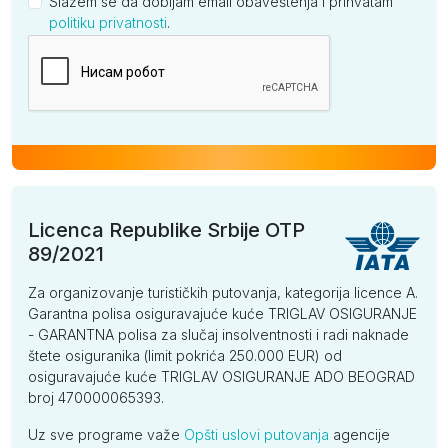
Slažem se da dobijam email obaveštenja i prihvatam
politiku privatnosti
.
Kompanija
Licenca Republike Srbije OTP
89/2021
Za organizovanje turističkih putovanja, kategorija licence A.
Garantna polisa osiguravajuće kuće TRIGLAV OSIGURANJE
- GARANTNA polisa za slučaj insolventnosti i radi naknade
štete osiguranika (limit pokrića 250.000 EUR) od
osiguravajuće kuće TRIGLAV OSIGURANJE ADO BEOGRAD
broj 470000065393.
Uz sve programe važe
Opšti uslovi putovanja
agencije