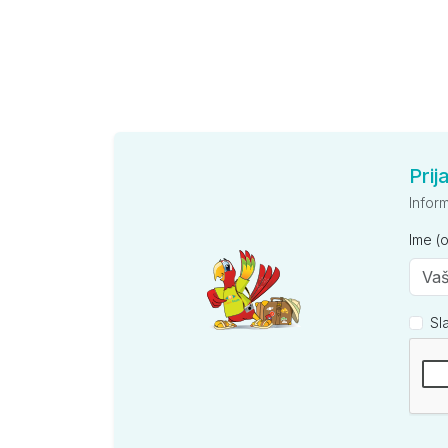
Prij
Infor
Ime (
Sl
Kompan