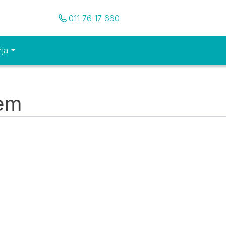
Pozovite nas
011 76 17 660
rja
tem