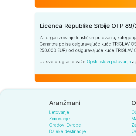
Licenca Republike Srbije OTP 89
Za organizovanje turističkih putovanja, kategorij
Garantna polisa osiguravajuće kuće TRIGLAV OSI
250.000 EUR) od osiguravajuće kuće TRIGLA
Uz sve programe važe
Opšti uslovi putovanja
ag
Aranžmani
O
Letovanje
O
Zimovanje
Ma
Gradovi Evrope
Za
Daleke destinacije
Os