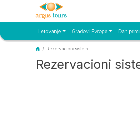
Letovanje
Gradovi Evrope
Dan primi
Osnovni meni
Početna
Rezervacioni sistem
Rezervacioni sis