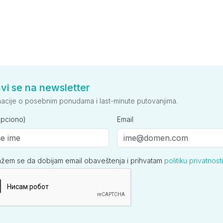
avi se na newsletter
macije o posebnim ponudama i last-minute putovanjima.
opciono)
Email
ažem se da dobijam email obaveštenja i prihvatam
politiku privatnosti
ija