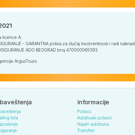
/2021
a licence A.
GURANJE - GARANTNA polisa za slučaj insolventnosti i radi naknade š
V OSIGURANJE ADO BEOGRAD broj 470000065393.
encije ArgusTours.
baveštenja
Informacije
baveštenja
Polasci
iling lista
Autobuski polasci
poslenje
Najam autobusa
iguranje
Transferi