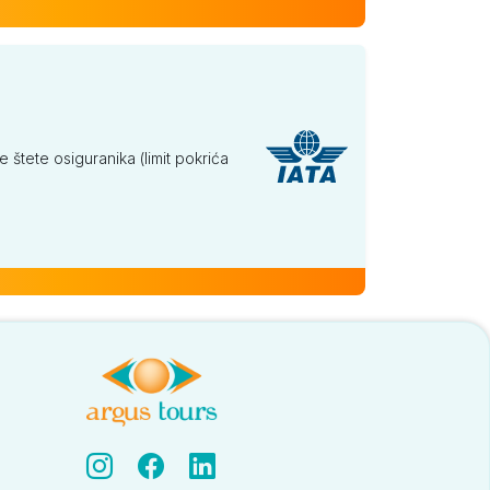
tete osiguranika (limit pokrića