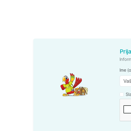
Prij
Infor
Ime (
Sl
Kompan