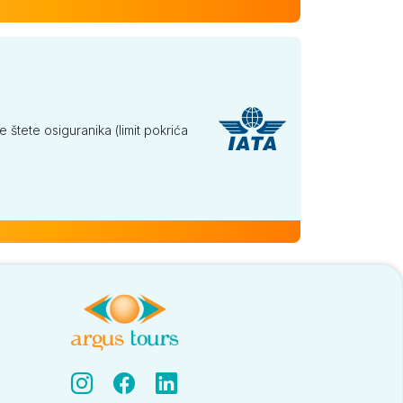
tete osiguranika (limit pokrića