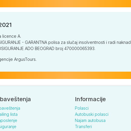
/2021
a licence A.
GURANJE - GARANTNA polisa za slučaj insolventnosti i radi naknade š
V OSIGURANJE ADO BEOGRAD broj 470000065393.
encije ArgusTours.
baveštenja
Informacije
baveštenja
Polasci
iling lista
Autobuski polasci
poslenje
Najam autobusa
iguranje
Transferi