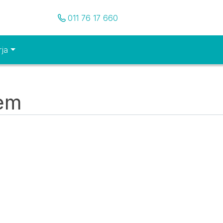
Pozovite nas
011 76 17 660
rja
tem