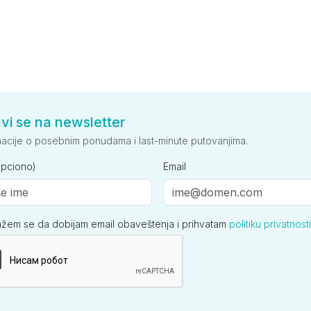
avi se na newsletter
macije o posebnim ponudama i last-minute putovanjima.
opciono)
Email
ažem se da dobijam email obaveštenja i prihvatam
politiku privatnosti
ija