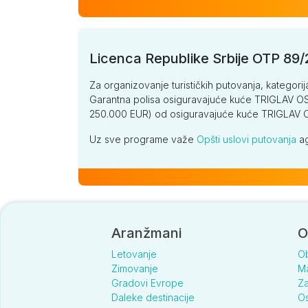
Licenca Republike Srbije OTP 89
Za organizovanje turističkih putovanja, kategorij
Garantna polisa osiguravajuće kuće TRIGLAV OSI
250.000 EUR) od osiguravajuće kuće TRIGLA
Uz sve programe važe
Opšti uslovi putovanja
ag
Aranžmani
O
Letovanje
O
Zimovanje
Ma
Gradovi Evrope
Za
Daleke destinacije
Os