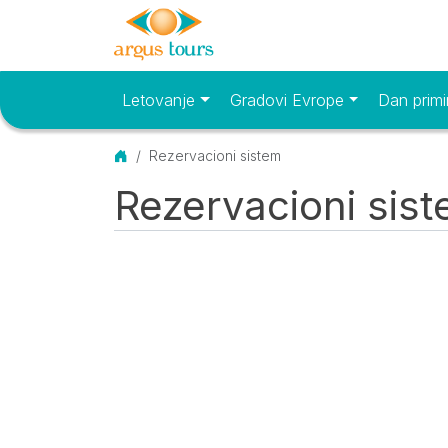
Letovanje
Gradovi Evrope
Dan primi
Osnovni meni
Početna
Rezervacioni sistem
Rezervacioni sis