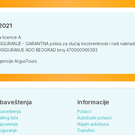
/2021
a licence A.
GURANJE - GARANTNA polisa za slučaj insolventnosti i radi naknade š
V OSIGURANJE ADO BEOGRAD broj 470000065393.
encije ArgusTours.
baveštenja
Informacije
baveštenja
Polasci
iling lista
Autobuski polasci
poslenje
Najam autobusa
iguranje
Transferi