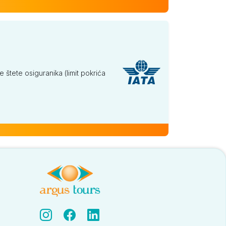
tete osiguranika (limit pokrića