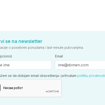
avi se na newsletter
macije o posebnim ponudama i last-minute putovanjima.
opciono)
Email
ažem se da dobijam email obaveštenja i prihvatam
politiku privatnosti
ija