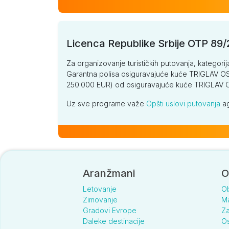
Licenca Republike Srbije OTP 89
Za organizovanje turističkih putovanja, kategorij
Garantna polisa osiguravajuće kuće TRIGLAV OSI
250.000 EUR) od osiguravajuće kuće TRIGLA
Uz sve programe važe
Opšti uslovi putovanja
ag
Aranžmani
O
Letovanje
O
Zimovanje
Ma
Gradovi Evrope
Za
Daleke destinacije
Os