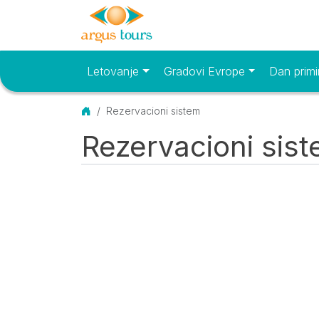
Letovanje
Gradovi Evrope
Dan primi
Osnovni meni
Početna
Rezervacioni sistem
Rezervacioni sis