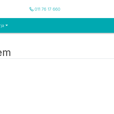
Pozovite nas
011 76 17 660
rja
tem