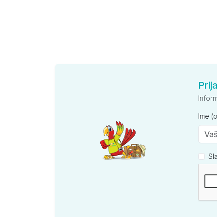
Prij
Infor
Ime (
Sl
Kompan