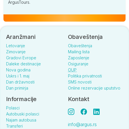
ArgusTours.
Aranžmani
Obaveštenja
Letovanje
Obaveštenja
Zimovanje
Mailing lista
Gradovi Evrope
Zaposlenje
Daleke destinacije
Osiguranje
Nova godina
OUP
Uskrs i 1. maj
Politika privatnosti
Dan državnosti
SMS novosti
Dan primirja
Online rezervacije uputstvo
Informacije
Kontakt
Polasci
Autobuski polasci
Najam autobusa
info@argus.rs
Transferi