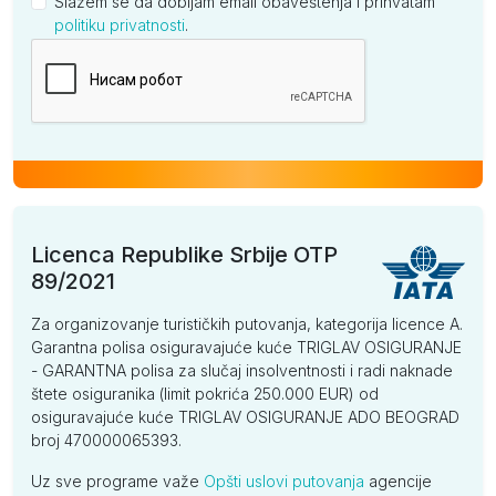
Slažem se da dobijam email obaveštenja i prihvatam
politiku privatnosti
.
Kompanija
Licenca Republike Srbije OTP
89/2021
Za organizovanje turističkih putovanja, kategorija licence A.
Garantna polisa osiguravajuće kuće TRIGLAV OSIGURANJE
- GARANTNA polisa za slučaj insolventnosti i radi naknade
štete osiguranika (limit pokrića 250.000 EUR) od
osiguravajuće kuće TRIGLAV OSIGURANJE ADO BEOGRAD
broj 470000065393.
Uz sve programe važe
Opšti uslovi putovanja
agencije