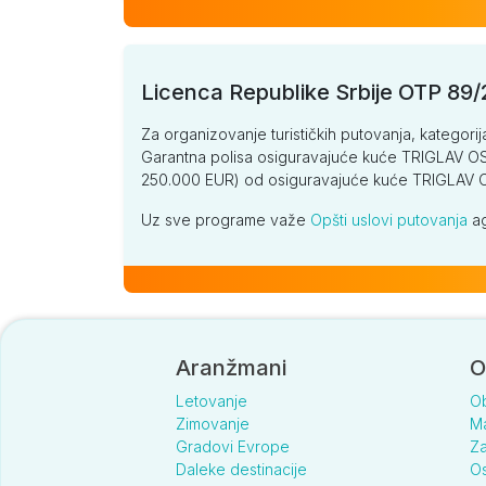
Licenca Republike Srbije OTP 89
Za organizovanje turističkih putovanja, kategorij
Garantna polisa osiguravajuće kuće TRIGLAV OSI
250.000 EUR) od osiguravajuće kuće TRIGLA
Uz sve programe važe
Opšti uslovi putovanja
ag
Aranžmani
O
Letovanje
O
Zimovanje
Ma
Gradovi Evrope
Za
Daleke destinacije
Os