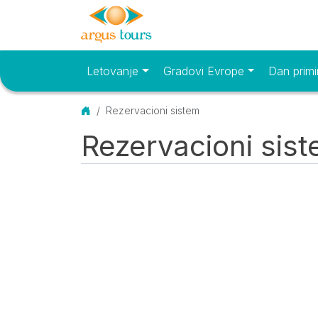
Letovanje
Gradovi Evrope
Dan primi
Osnovni meni
Početna
Rezervacioni sistem
Rezervacioni sis