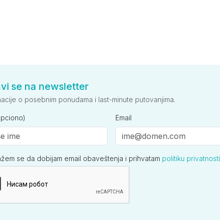
avi se na newsletter
macije o posebnim ponudama i last-minute putovanjima.
opciono)
Email
ažem se da dobijam email obaveštenja i prihvatam
politiku privatnosti
ija