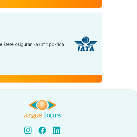
tete osiguranika (limit pokrića