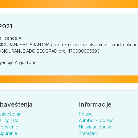
/2021
a licence A.
GURANJE - GARANTNA polisa za slučaj insolventnosti i radi naknade š
V OSIGURANJE ADO BEOGRAD broj 470000065393.
encije ArgusTours.
baveštenja
Informacije
baveštenja
Polasci
iling lista
Autobuski polasci
poslenje
Najam autobusa
iguranje
Transferi