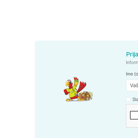
Prij
Infor
Ime (
Sl
Kompan