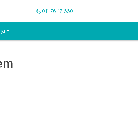
Pozovite nas
011 76 17 660
rja
tem