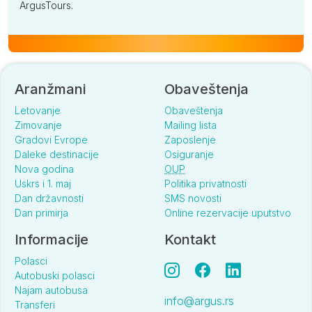
ArgusTours.
Aranžmani
Obaveštenja
Letovanje
Obaveštenja
Zimovanje
Mailing lista
Gradovi Evrope
Zaposlenje
Daleke destinacije
Osiguranje
Nova godina
OUP
Uskrs i 1. maj
Politika privatnosti
Dan državnosti
SMS novosti
Dan primirja
Online rezervacije uputstvo
Informacije
Kontakt
Polasci
Autobuski polasci
Najam autobusa
info@argus.rs
Transferi