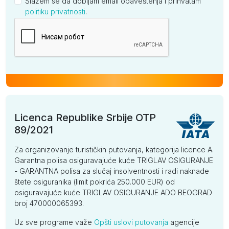
Slažem se da dobijam email obaveštenja i prihvatam
politiku privatnosti
.
Kompanija
Licenca Republike Srbije OTP
89/2021
Za organizovanje turističkih putovanja, kategorija licence A.
Garantna polisa osiguravajuće kuće TRIGLAV OSIGURANJE
- GARANTNA polisa za slučaj insolventnosti i radi naknade
štete osiguranika (limit pokrića 250.000 EUR) od
osiguravajuće kuće TRIGLAV OSIGURANJE ADO BEOGRAD
broj 470000065393.
Uz sve programe važe
Opšti uslovi putovanja
agencije