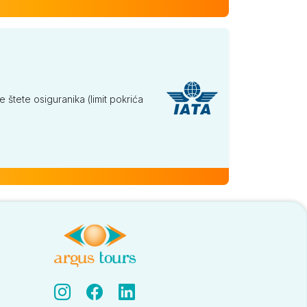
tete osiguranika (limit pokrića