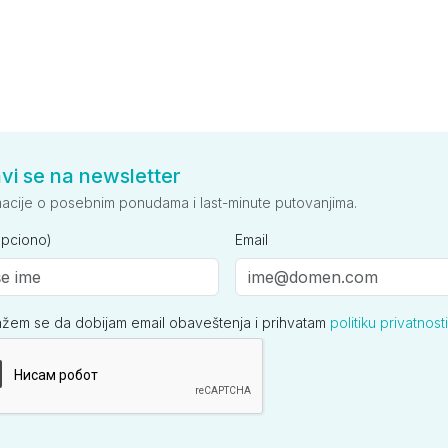
avi se na newsletter
macije o posebnim ponudama i last-minute putovanjima.
opciono)
Email
ažem se da dobijam email obaveštenja i prihvatam
politiku privatnosti
ija