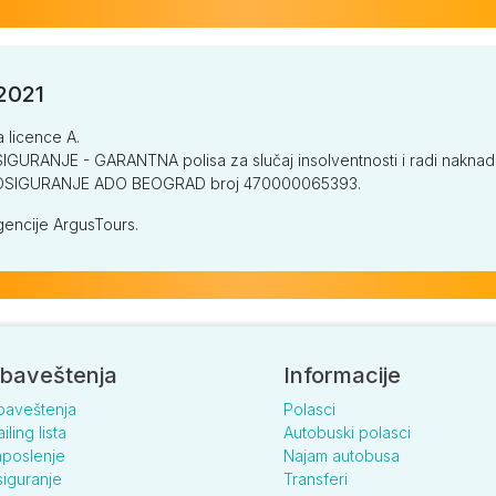
/2021
a licence A.
GURANJE - GARANTNA polisa za slučaj insolventnosti i radi naknade š
V OSIGURANJE ADO BEOGRAD broj 470000065393.
encije ArgusTours.
baveštenja
Informacije
baveštenja
Polasci
iling lista
Autobuski polasci
poslenje
Najam autobusa
iguranje
Transferi