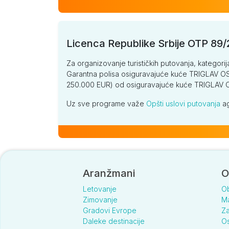
Licenca Republike Srbije OTP 89
Za organizovanje turističkih putovanja, kategorij
Garantna polisa osiguravajuće kuće TRIGLAV OSI
250.000 EUR) od osiguravajuće kuće TRIGLA
Uz sve programe važe
Opšti uslovi putovanja
ag
Aranžmani
O
Letovanje
O
Zimovanje
Ma
Gradovi Evrope
Za
Daleke destinacije
Os