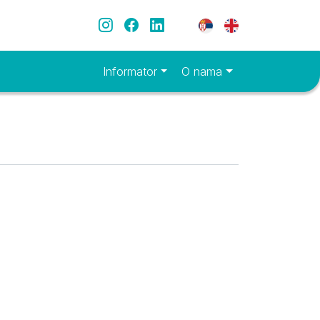
Društvene mreže
Instagram
Facebook
LinkedIn
Meni jezika
Informator
O nama