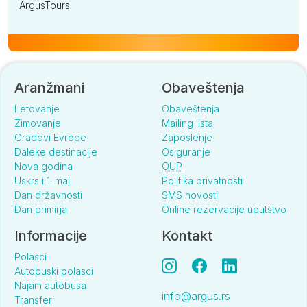
ArgusTours.
Aranžmani
Obaveštenja
Letovanje
Obaveštenja
Zimovanje
Mailing lista
Gradovi Evrope
Zaposlenje
Daleke destinacije
Osiguranje
Nova godina
OUP
Uskrs i 1. maj
Politika privatnosti
Dan državnosti
SMS novosti
Dan primirja
Online rezervacije uputstvo
Informacije
Kontakt
Polasci
Autobuski polasci
Najam autobusa
info@argus.rs
Transferi