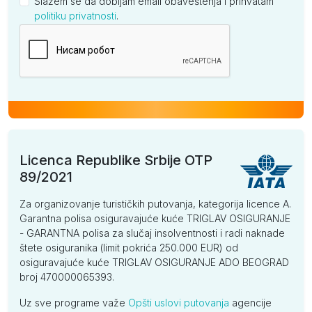
Slažem se da dobijam email obaveštenja i prihvatam
politiku privatnosti
.
Kompanija
Licenca Republike Srbije OTP
89/2021
Za organizovanje turističkih putovanja, kategorija licence A.
Garantna polisa osiguravajuće kuće TRIGLAV OSIGURANJE
- GARANTNA polisa za slučaj insolventnosti i radi naknade
štete osiguranika (limit pokrića 250.000 EUR) od
osiguravajuće kuće TRIGLAV OSIGURANJE ADO BEOGRAD
broj 470000065393.
Uz sve programe važe
Opšti uslovi putovanja
agencije