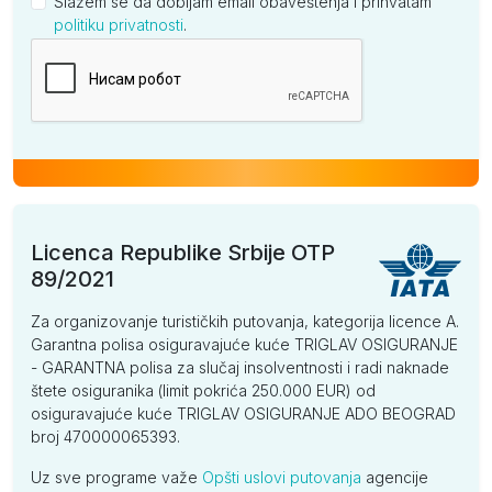
Slažem se da dobijam email obaveštenja i prihvatam
politiku privatnosti
.
Kompanija
Licenca Republike Srbije OTP
89/2021
Za organizovanje turističkih putovanja, kategorija licence A.
Garantna polisa osiguravajuće kuće TRIGLAV OSIGURANJE
- GARANTNA polisa za slučaj insolventnosti i radi naknade
štete osiguranika (limit pokrića 250.000 EUR) od
osiguravajuće kuće TRIGLAV OSIGURANJE ADO BEOGRAD
broj 470000065393.
Uz sve programe važe
Opšti uslovi putovanja
agencije