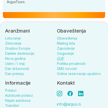
ArgusTours.
Aranžmani
Obaveštenja
Letovanje
Obaveštenja
Zimovanje
Mailing lista
Gradovi Evrope
Zaposlenje
Daleke destinacije
Osiguranje
Nova godina
OUP
Uskrs i 1. maj
Politika privatnosti
Dan državnosti
SMS novosti
Dan primirja
Online rezervacije uputstvo
Informacije
Kontakt
Polasci
Autobuski polasci
Najam autobusa
info@argus.rs
Transferi