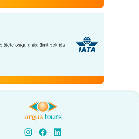
tete osiguranika (limit pokrića