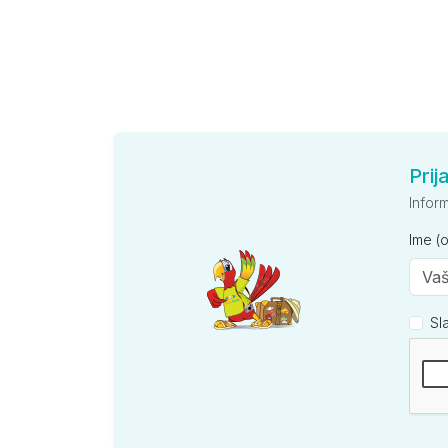
Prij
Infor
Ime (
Sl
Kompan