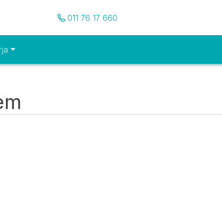
Pozovite nas
011 76 17 660
rja
tem