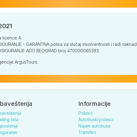
/2021
a licence A.
GURANJE - GARANTNA polisa za slučaj insolventnosti i radi naknade š
V OSIGURANJE ADO BEOGRAD broj 470000065393.
encije ArgusTours.
baveštenja
Informacije
baveštenja
Polasci
iling lista
Autobuski polasci
poslenje
Najam autobusa
iguranje
Transferi