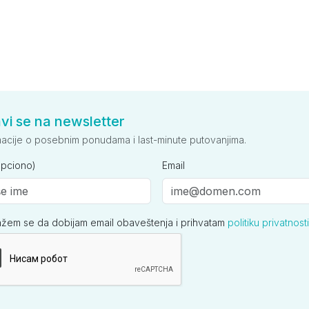
avi se na newsletter
macije o posebnim ponudama i last-minute putovanjima.
opciono)
Email
ažem se da dobijam email obaveštenja i prihvatam
politiku privatnosti
ija