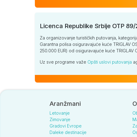
Licenca Republike Srbije OTP 89
Za organizovanje turističkih putovanja, kategorij
Garantna polisa osiguravajuće kuće TRIGLAV OSI
250.000 EUR) od osiguravajuće kuće TRIGLA
Uz sve programe važe
Opšti uslovi putovanja
ag
Aranžmani
O
Letovanje
O
Zimovanje
Ma
Gradovi Evrope
Za
Daleke destinacije
Os