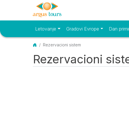
Letovanje
Gradovi Evrope
Dan primi
Osnovni meni
Početna
Rezervacioni sistem
Rezervacioni sis