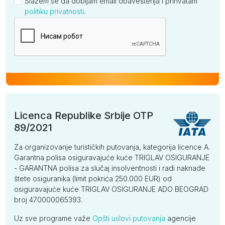
Slažem se da dobijam email obaveštenja i prihvatam
politiku privatnosti
.
Kompanija
Licenca Republike Srbije OTP
89/2021
Za organizovanje turističkih putovanja, kategorija licence A.
Garantna polisa osiguravajuće kuće TRIGLAV OSIGURANJE
- GARANTNA polisa za slučaj insolventnosti i radi naknade
štete osiguranika (limit pokrića 250.000 EUR) od
osiguravajuće kuće TRIGLAV OSIGURANJE ADO BEOGRAD
broj 470000065393.
Uz sve programe važe
Opšti uslovi putovanja
agencije