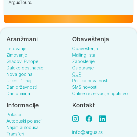
ArgusTours.
Aranžmani
Obaveštenja
Letovanje
Obaveštenja
Zimovanje
Mailing lista
Gradovi Evrope
Zaposlenje
Daleke destinacije
Osiguranje
Nova godina
OUP
Uskrs i 1. maj
Politika privatnosti
Dan državnosti
SMS novosti
Dan primirja
Online rezervacije uputstvo
Informacije
Kontakt
Polasci
Autobuski polasci
Najam autobusa
info@argus.rs
Transferi