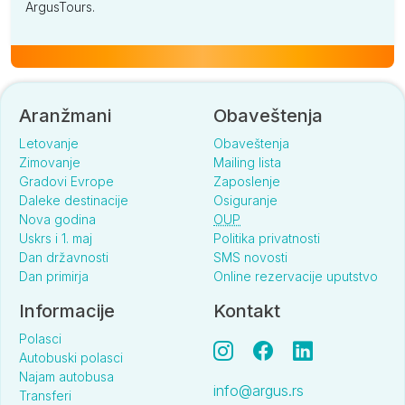
ArgusTours.
Aranžmani
Obaveštenja
Letovanje
Obaveštenja
Zimovanje
Mailing lista
Gradovi Evrope
Zaposlenje
Daleke destinacije
Osiguranje
Nova godina
OUP
Uskrs i 1. maj
Politika privatnosti
Dan državnosti
SMS novosti
Dan primirja
Online rezervacije uputstvo
Informacije
Kontakt
Polasci
Autobuski polasci
Najam autobusa
info@argus.rs
Transferi