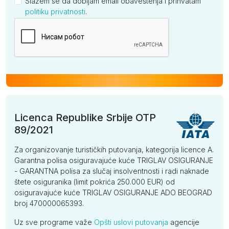
Slažem se da dobijam email obaveštenja i prihvatam
politiku privatnosti
.
Kompanija
Licenca Republike Srbije OTP
89/2021
Za organizovanje turističkih putovanja, kategorija licence A.
Garantna polisa osiguravajuće kuće TRIGLAV OSIGURANJE
- GARANTNA polisa za slučaj insolventnosti i radi naknade
štete osiguranika (limit pokrića 250.000 EUR) od
osiguravajuće kuće TRIGLAV OSIGURANJE ADO BEOGRAD
broj 470000065393.
Uz sve programe važe
Opšti uslovi putovanja
agencije